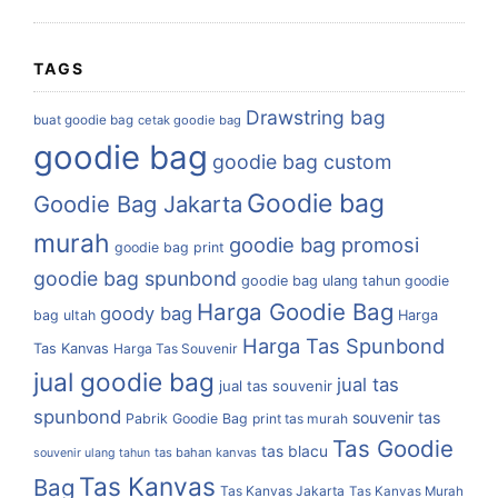
TAGS
Drawstring bag
buat goodie bag
cetak goodie bag
goodie bag
goodie bag custom
Goodie bag
Goodie Bag Jakarta
murah
goodie bag promosi
goodie bag print
goodie bag spunbond
goodie bag ulang tahun
goodie
Harga Goodie Bag
goody bag
bag ultah
Harga
Harga Tas Spunbond
Tas Kanvas
Harga Tas Souvenir
jual goodie bag
jual tas
jual tas souvenir
spunbond
souvenir tas
Pabrik Goodie Bag
print tas murah
Tas Goodie
tas blacu
tas bahan kanvas
souvenir ulang tahun
Tas Kanvas
Bag
Tas Kanvas Jakarta
Tas Kanvas Murah