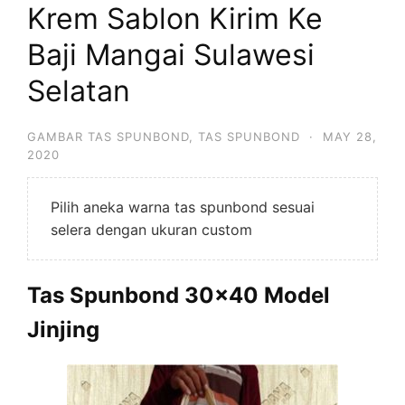
Krem Sablon Kirim Ke
Baji Mangai Sulawesi
Selatan
GAMBAR TAS SPUNBOND
,
TAS SPUNBOND
·
MAY 28,
2020
Pilih aneka warna tas spunbond sesuai
selera dengan ukuran custom
Tas Spunbond 30×40 Model
Jinjing