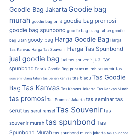
Goodie bag
Goodie Bag Jakarta
murah
goodie bag promosi
goodie bag print
goodie bag spunbond
goodie bag ulang tahun
goodie
Harga Goodie Bag
goody bag
bag ultah
Harga
Harga Tas Spunbond
Tas Kanvas
Harga Tas Souvenir
jual goodie bag
jual tas
jual tas souvenir
spunbond
souvenir tas
Pabrik Goodie Bag
print tas murah
Tas Goodie
tas blacu
tas bahan kanvas
souvenir ulang tahun
Tas Kanvas
Bag
Tas Kanvas Jakarta
Tas Kanvas Murah
tas promosi
tas
tas seminar
Tas Promosi Jakarta
Tas Souvenir
serut
tas
tas serut ransel
tas spunbond
Tas
souvenir murah
Spunbond Murah
tas spunbond murah jakarta
tas spunbond