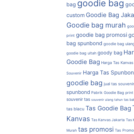
goodie bag
bag
goo
Goodie Bag Jaka
custom
Goodie bag murah
goo
goodie bag promosi
g
print
bag spunbond
goodie bag ulan
Ha
goody bag
goodie bag ultah
Goodie Bag
Harga Tas Kanvas
Harga Tas Spunbo
Souvenir
goodie bag
jual tas souveni
spunbond
Pabrik Goodie Bag
print
souvenir tas
tas b
souvenir ulang tahun
Tas Goodie Bag
tas blacu
Kanvas
Tas Kanvas Jakarta
Tas 
tas promosi
Tas Promo
Murah