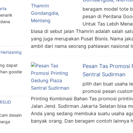
beragam model tote ba
arta
enarik
pesan di Perdana Good
rdana
Untuk Tas Lebih Menar
biasa di sebut jalan Thamrin adalah salah sa
yang juga merupakan Pusat Bisnis. Nama jaka
ambil dari nama seorang pahlawan nasional 
 Hertasning
ang dapat
Pesan Tas Promosi 
han goodie
Sentral Sudirman
pilih dan buat usaha l
promosi pesan custom
Printing Kombinasi Bahan Tas promosi printin
n RSUD
Jalan Jend. Sudirman Jakarta Selatan bisa m
Anda yang sedang membuka suatu usaha agar 
cam desain
banyak orang. Dan beragam contoh lainnya h
harga