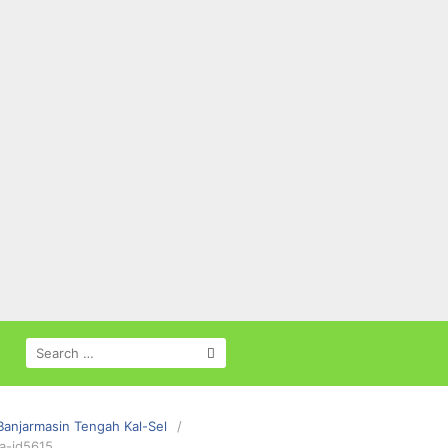
SEARCH
FOR:
Banjarmasin Tengah Kal-Sel
a-id5615