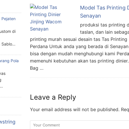
Model Tas Printing 
Senayan
 Pejaten
produksi tas printing d
custom di
taslan, dan lain seba
printing murah sesuai desain tas Tas Printin
n Sablo…
Perdana Untuk anda yang berada di Senayan
bisa dengan mudah menghubungi kami Perda
memenuhi kebutuhan akan tas printing dinie
arang Pola
a
Bag …
vas
g
n…
Leave a Reply
Your email address will not be published.
Requ
wstring