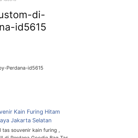
ustom-di-
na-id5615
-by-Perdana-id5615
enir Kain Furing Hitam
Raya Jakarta Selatan
tas souvenir kain furing ,
dll di Perdana Goodie Bag Tas