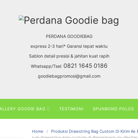
PERDANA GOODIEBAG
express 2-3 hari* Garansi tepat waktu
Sablon detail presisi & jahitan kuat rapih
0821 1645 0186
Whatsapp/Tsel:
goodiebagpromosi@gmail.com
ALLERY GOODIE BAG
TESTIMONI
SPUNBOND POLOS
Home
Produksi Drawstring Bag Custom Di Kirim Ke 
jual-drawstring-bag-custom-di-Banjarmasin-by-Perdan