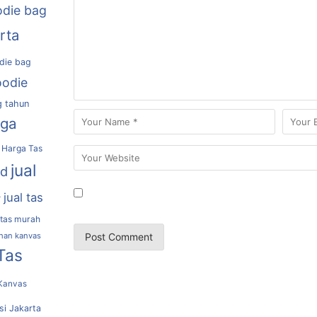
die bag
rta
die bag
oodie
g tahun
rga
Harga Tas
jual
nd
jual tas
r
 tas murah
ahan kanvas
Tas
Kanvas
si Jakarta