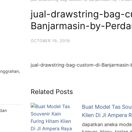
jual-drawstring-bag-c
Banjarmasin-by-Perda
OCTOBER 19, 2019
jual-drawstring-bag-custom-di-Banjarmasin
anggrahan,
Related Posts
Buat Model Tas Souv
 dan
Klien Di Jl Ampera 
dapatkan aneka model 
kanvas, blacu, taslan 