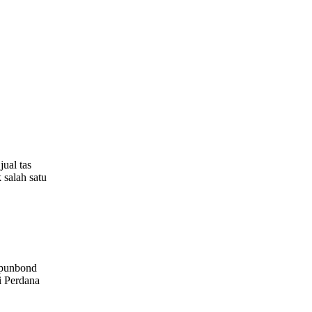
jual tas
 salah satu
spunbond
i Perdana