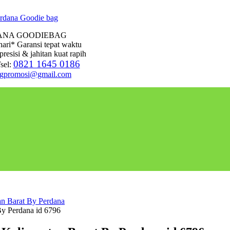
ANA GOODIEBAG
hari* Garansi tepat waktu
presisi & jahitan kuat rapih
0821 1645 0186
sel:
agpromosi@gmail.com
n Barat By Perdana
y Perdana id 6796