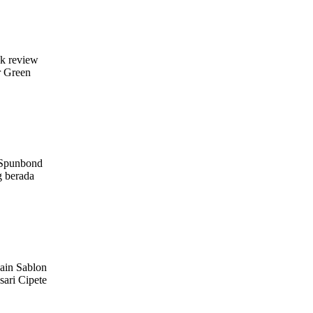
uk review
r Green
g Spunbond
g berada
ain Sablon
sari Cipete