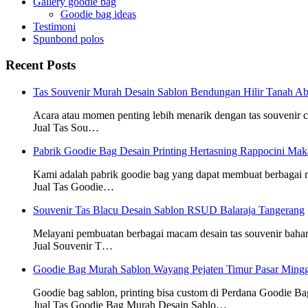
Gallery goodie bag
Goodie bag ideas
Testimoni
Spunbond polos
Recent Posts
Tas Souvenir Murah Desain Sablon Bendungan Hilir Tanah Ab
Acara atau momen penting lebih menarik dengan tas souvenir
Jual Tas Sou…
Pabrik Goodie Bag Desain Printing Hertasning Rappocini Mak
Kami adalah pabrik goodie bag yang dapat membuat berbagai
Jual Tas Goodie…
Souvenir Tas Blacu Desain Sablon RSUD Balaraja Tangerang
Melayani pembuatan berbagai macam desain tas souvenir baha
Jual Souvenir T…
Goodie Bag Murah Sablon Wayang Pejaten Timur Pasar Mingg
Goodie bag sablon, printing bisa custom di Perdana Goodie Ba
Jual Tas Goodie Bag Murah Desain Sablo…