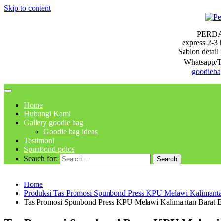
Skip to content
PERD
express 2-3 
Sablon detail 
Whatsapp/T
goodieb
Home
Hubungi Kami
Gallery goodie bag
Goodie bag ideas
Testimoni
Spunbond polos
Search for:
Home
Produksi Tas Promosi Spunbond Press KPU Melawi Kalimanta
Tas Promosi Spunbond Press KPU Melawi Kalimantan Barat B