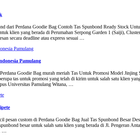
k
unbond dari Perdana Goodie Bag Contoh Tas Spunbond Ready Stock Unt
untuk klien yang berada di Perumahan Serpong Garden 1 (Saiji), Cluste
san secara deadline atau express sesuai …
Indonesia Pamulang
 di Perdana Goodie Bag murah meriah Tas Untuk Promosi Model Jinjin
erupa tas untuk promosi yang telah di kirim untuk salah satu klien yan
pus Universitas Pamulang Witana, …
ipete
cil pesan custom di Perdana Goodie Bag Jual Tas Spunbond Besar Des
punbond besar untuk salah satu klien yang berada di Jl. Pengeran Anta
da …