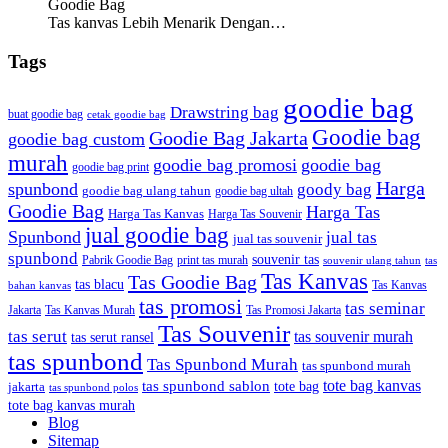
Goodie Bag
Tas kanvas Lebih Menarik Dengan…
Tags
goodie bag
Drawstring bag
buat goodie bag
cetak goodie bag
Goodie bag
Goodie Bag Jakarta
goodie bag custom
murah
goodie bag promosi
goodie bag
goodie bag print
Harga
spunbond
goody bag
goodie bag ulang tahun
goodie bag ultah
Goodie Bag
Harga Tas
Harga Tas Kanvas
Harga Tas Souvenir
jual goodie bag
Spunbond
jual tas
jual tas souvenir
spunbond
souvenir tas
Pabrik Goodie Bag
print tas murah
tas
souvenir ulang tahun
Tas Kanvas
Tas Goodie Bag
tas blacu
Tas Kanvas
bahan kanvas
tas promosi
tas seminar
Jakarta
Tas Promosi Jakarta
Tas Kanvas Murah
Tas Souvenir
tas serut
tas souvenir murah
tas serut ransel
tas spunbond
Tas Spunbond Murah
tas spunbond murah
tote bag kanvas
tas spunbond sablon
tote bag
jakarta
tas spunbond polos
tote bag kanvas murah
Blog
Sitemap