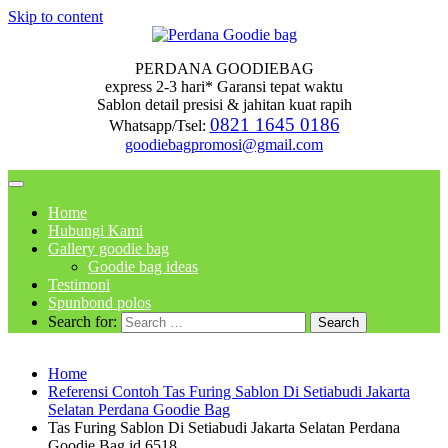
Skip to content
PERDANA GOODIEBAG
express 2-3 hari* Garansi tepat waktu
Sablon detail presisi & jahitan kuat rapih
0821 1645 0186
Whatsapp/Tsel:
goodiebagpromosi@gmail.com
Home
Hubungi Kami
Gallery goodie bag
Goodie bag ideas
Testimoni
Spunbond polos
Search for:
Home
Referensi Contoh Tas Furing Sablon Di Setiabudi Jakarta
Selatan Perdana Goodie Bag
Tas Furing Sablon Di Setiabudi Jakarta Selatan Perdana
Goodie Bag id 6518