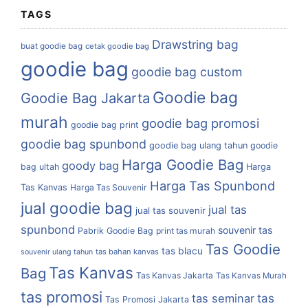
TAGS
Drawstring bag
buat goodie bag
cetak goodie bag
goodie bag
goodie bag custom
Goodie bag
Goodie Bag Jakarta
murah
goodie bag promosi
goodie bag print
goodie bag spunbond
goodie bag ulang tahun
goodie
Harga Goodie Bag
goody bag
bag ultah
Harga
Harga Tas Spunbond
Tas Kanvas
Harga Tas Souvenir
jual goodie bag
jual tas
jual tas souvenir
spunbond
souvenir tas
Pabrik Goodie Bag
print tas murah
Tas Goodie
tas blacu
tas bahan kanvas
souvenir ulang tahun
Tas Kanvas
Bag
Tas Kanvas Jakarta
Tas Kanvas Murah
tas promosi
tas
tas seminar
Tas Promosi Jakarta