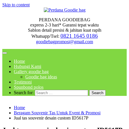
Skip to content
PERDANA GOODIEBAG
express 2-3 hari* Garansi tepat waktu
Sablon detail presisi & jahitan kuat rapih
0821 1645 0186
Whatsapp/Tsel:
goodiebagpromosi@gmail.com
Home
Hubungi Kami
Gallery goodie bag
Goodie bag ideas
Testimoni
Spunbond polos
Search for:
Home
Beragam Souvenir Tas Untuk Event & Promosi
Jual tas souvenir desain custom ID5617P