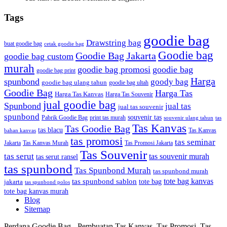
Tags
goodie bag
Drawstring bag
buat goodie bag
cetak goodie bag
Goodie bag
Goodie Bag Jakarta
goodie bag custom
murah
goodie bag promosi
goodie bag
goodie bag print
Harga
spunbond
goody bag
goodie bag ulang tahun
goodie bag ultah
Goodie Bag
Harga Tas
Harga Tas Kanvas
Harga Tas Souvenir
jual goodie bag
Spunbond
jual tas
jual tas souvenir
spunbond
souvenir tas
Pabrik Goodie Bag
print tas murah
tas
souvenir ulang tahun
Tas Kanvas
Tas Goodie Bag
tas blacu
Tas Kanvas
bahan kanvas
tas promosi
tas seminar
Jakarta
Tas Promosi Jakarta
Tas Kanvas Murah
Tas Souvenir
tas serut
tas souvenir murah
tas serut ransel
tas spunbond
Tas Spunbond Murah
tas spunbond murah
tote bag kanvas
tas spunbond sablon
tote bag
jakarta
tas spunbond polos
tote bag kanvas murah
Blog
Sitemap
Perdana Goodie Bag - Pembuatan Tas Kanvas, Tas Promosi, Tas