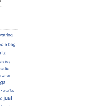
g
n…
wstring
die bag
rta
die bag
oodie
g tahun
rga
Harga Tas
jual
nd