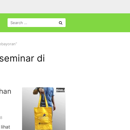
SEARCH
FOR:
ebayoran”
seminar di
ahan
18
lihat