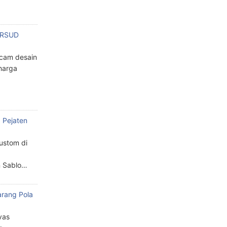
n RSUD
cam desain
harga
 Pejaten
custom di
n Sablo…
arang Pola
a
vas