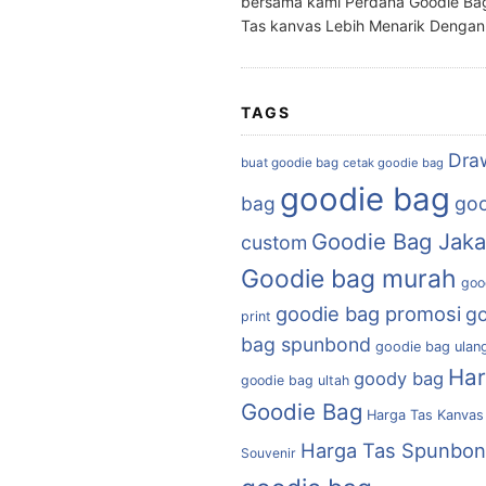
bersama kami Perdana Goodie Ba
Tas kanvas Lebih Menarik Denga
TAGS
Dra
buat goodie bag
cetak goodie bag
goodie bag
bag
goo
Goodie Bag Jaka
custom
Goodie bag murah
goo
goodie bag promosi
g
print
bag spunbond
goodie bag ulan
Ha
goody bag
goodie bag ultah
Goodie Bag
Harga Tas Kanvas
Harga Tas Spunbo
Souvenir