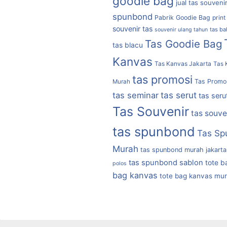
goodie bag
jual tas souveni
spunbond
Pabrik Goodie Bag
print
souvenir tas
tas b
souvenir ulang tahun
Tas Goodie Bag
tas blacu
Kanvas
Tas Kanvas Jakarta
Tas 
tas promosi
Tas Promo
Murah
tas serut
tas seminar
tas seru
Tas Souvenir
tas souve
tas spunbond
Tas Sp
Murah
tas spunbond murah jakarta
tas spunbond sablon
tote b
polos
bag kanvas
tote bag kanvas mu