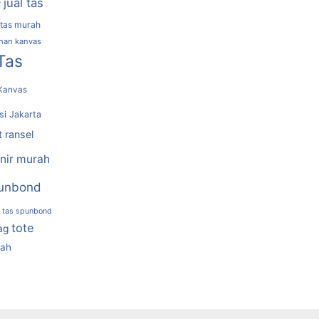
jual tas
r
 tas murah
ahan kanvas
Tas
Kanvas
si Jakarta
t ransel
nir murah
unbond
tas spunbond
tote
ag
rah