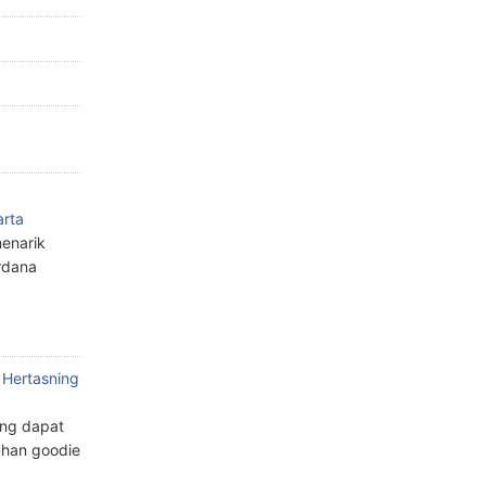
arta
enarik
rdana
 Hertasning
ang dapat
han goodie