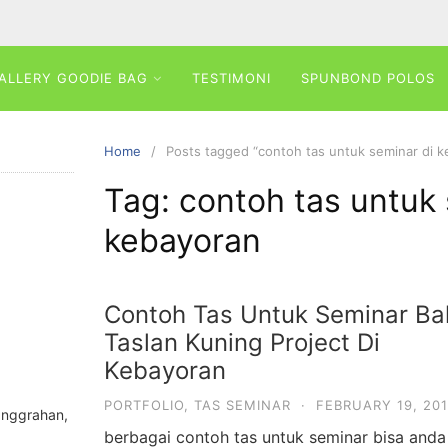
ALLERY GOODIE BAG
TESTIMONI
SPUNBOND POLOS
Home
Posts tagged “contoh tas untuk seminar di k
Tag:
contoh tas untuk 
kebayoran
Contoh Tas Untuk Seminar B
Taslan Kuning Project Di
Kebayoran
PORTFOLIO
,
TAS SEMINAR
·
FEBRUARY 19, 20
anggrahan,
berbagai contoh tas untuk seminar bisa anda 