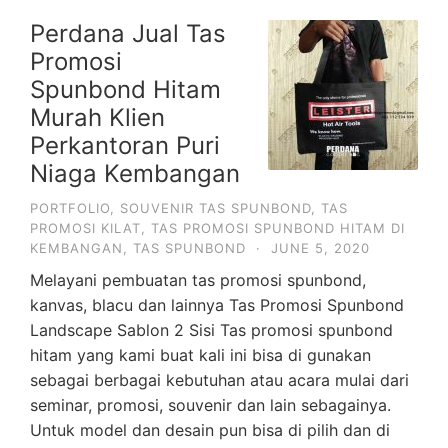
Perdana Jual Tas
Promosi
Spunbond Hitam
Murah Klien
Perkantoran Puri
Niaga Kembangan
PORTFOLIO
,
SOUVENIR TAS SPUNBOND
,
TAS
PROMOSI KILAT
,
TAS PROMOSI SPUNBOND HITAM DI
KEMBANGAN
,
TAS SPUNBOND
·
JUNE 5, 2020
Melayani pembuatan tas promosi spunbond,
kanvas, blacu dan lainnya Tas Promosi Spunbond
Landscape Sablon 2 Sisi Tas promosi spunbond
hitam yang kami buat kali ini bisa di gunakan
sebagai berbagai kebutuhan atau acara mulai dari
seminar, promosi, souvenir dan lain sebagainya.
Untuk model dan desain pun bisa di pilih dan di