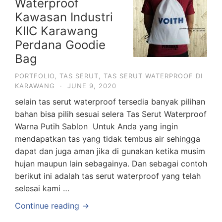
Waterproof
Kawasan Industri
KIIC Karawang
Perdana Goodie
Bag
PORTFOLIO
,
TAS SERUT
,
TAS SERUT WATERPROOF DI
KARAWANG
·
JUNE 9, 2020
selain tas serut waterproof tersedia banyak pilihan
bahan bisa pilih sesuai selera Tas Serut Waterproof
Warna Putih Sablon Untuk Anda yang ingin
mendapatkan tas yang tidak tembus air sehingga
dapat dan juga aman jika di gunakan ketika musim
hujan maupun lain sebagainya. Dan sebagai contoh
berikut ini adalah tas serut waterproof yang telah
selesai kami …
Continue reading →