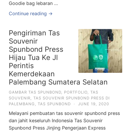
Goodie bag lebaran …
Continue reading →
Pengiriman Tas
Souvenir
Spunbond Press
Hijau Tua Ke Jl
Perintis
Kemerdekaan
Palembang Sumatera Selatan
GAMBAR TAS SPUNBOND
,
PORTFOLIO
,
TAS
SOUVENIR
,
TAS SOUVENIR SPUNBOND PRESS DI
PALEMBANG
,
TAS SPUNBOND
·
JUNE 19, 2020
Melayani pembuatan tas souvenir spunbond press
dan jahit keseluruh Indonesia Tas Souvenir
Spunbond Press Jinjing Pengerjaan Express