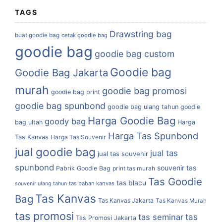
TAGS
Drawstring bag
buat goodie bag
cetak goodie bag
goodie bag
goodie bag custom
Goodie bag
Goodie Bag Jakarta
murah
goodie bag promosi
goodie bag print
goodie bag spunbond
goodie bag ulang tahun
goodie
Harga Goodie Bag
goody bag
bag ultah
Harga
Harga Tas Spunbond
Tas Kanvas
Harga Tas Souvenir
jual goodie bag
jual tas
jual tas souvenir
spunbond
souvenir tas
Pabrik Goodie Bag
print tas murah
Tas Goodie
tas blacu
tas bahan kanvas
souvenir ulang tahun
Tas Kanvas
Bag
Tas Kanvas Jakarta
Tas Kanvas Murah
tas promosi
tas
tas seminar
Tas Promosi Jakarta