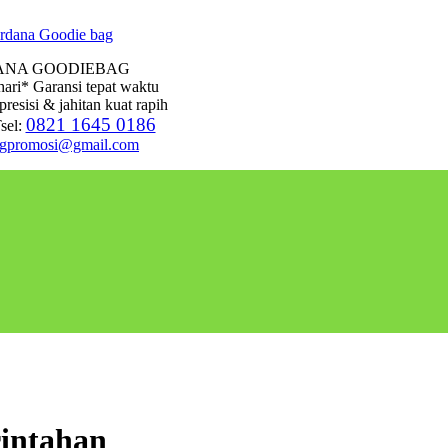
ANA GOODIEBAG
hari* Garansi tepat waktu
presisi & jahitan kuat rapih
0821 1645 0186
sel:
agpromosi@gmail.com
rintahan