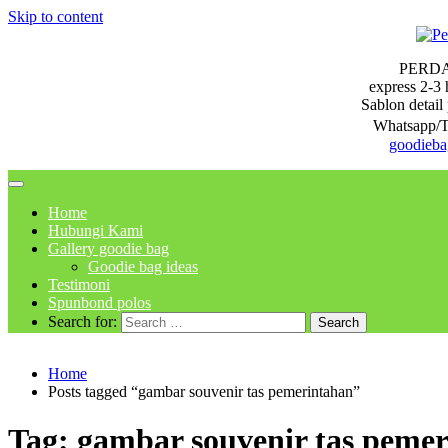
Skip to content
PERD
express 2-3 
Sablon detail 
Whatsapp/T
goodieb
Home
Hubungi Kami
Gallery goodie bag
Goodie bag ideas
Testimoni
Spunbond polos
Search for:
Home
Posts tagged “gambar souvenir tas pemerintahan”
Tag:
gambar souvenir tas peme