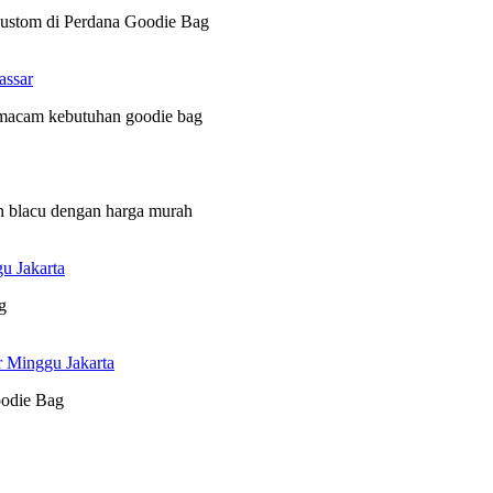
 custom di Perdana Goodie Bag
assar
 macam kebutuhan goodie bag
n blacu dengan harga murah
u Jakarta
g
r Minggu Jakarta
oodie Bag