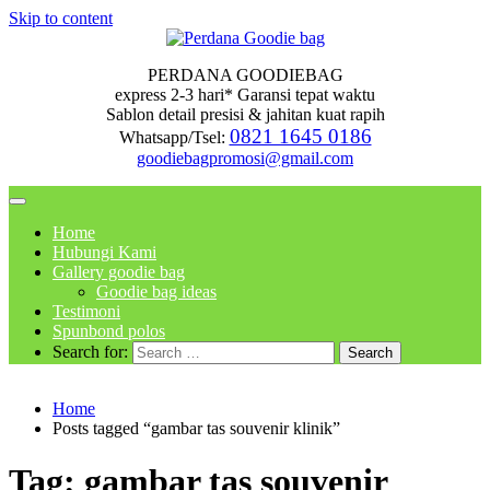
Skip to content
PERDANA GOODIEBAG
express 2-3 hari* Garansi tepat waktu
Sablon detail presisi & jahitan kuat rapih
0821 1645 0186
Whatsapp/Tsel:
goodiebagpromosi@gmail.com
Home
Hubungi Kami
Gallery goodie bag
Goodie bag ideas
Testimoni
Spunbond polos
Search for:
Home
Posts tagged “gambar tas souvenir klinik”
Tag:
gambar tas souvenir