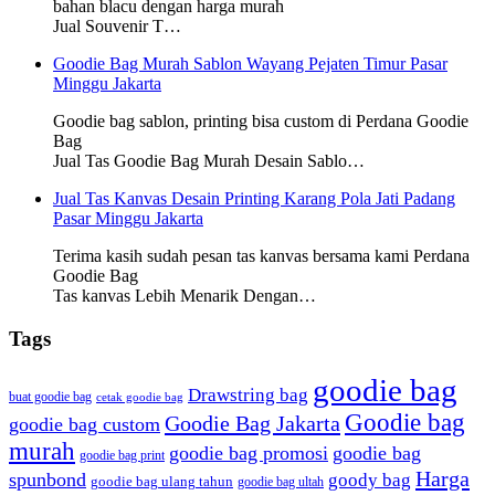
bahan blacu dengan harga murah
Jual Souvenir T…
Goodie Bag Murah Sablon Wayang Pejaten Timur Pasar
Minggu Jakarta
Goodie bag sablon, printing bisa custom di Perdana Goodie
Bag
Jual Tas Goodie Bag Murah Desain Sablo…
Jual Tas Kanvas Desain Printing Karang Pola Jati Padang
Pasar Minggu Jakarta
Terima kasih sudah pesan tas kanvas bersama kami Perdana
Goodie Bag
Tas kanvas Lebih Menarik Dengan…
Tags
goodie bag
Drawstring bag
buat goodie bag
cetak goodie bag
Goodie bag
Goodie Bag Jakarta
goodie bag custom
murah
goodie bag promosi
goodie bag
goodie bag print
Harga
spunbond
goody bag
goodie bag ulang tahun
goodie bag ultah