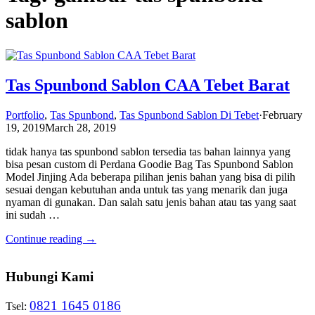
sablon
Tas Spunbond Sablon CAA Tebet Barat
Portfolio
,
Tas Spunbond
,
Tas Spunbond Sablon Di Tebet
·
February
19, 2019
March 28, 2019
tidak hanya tas spunbond sablon tersedia tas bahan lainnya yang
bisa pesan custom di Perdana Goodie Bag Tas Spunbond Sablon
Model Jinjing Ada beberapa pilihan jenis bahan yang bisa di pilih
sesuai dengan kebutuhan anda untuk tas yang menarik dan juga
nyaman di gunakan. Dan salah satu jenis bahan atau tas yang saat
ini sudah …
Continue reading →
Hubungi Kami
0821 1645 0186
Tsel: