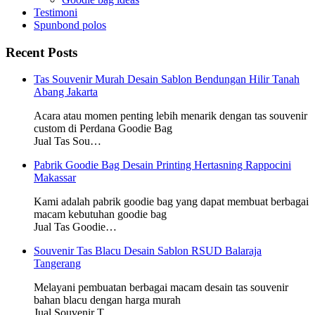
Testimoni
Spunbond polos
Recent Posts
Tas Souvenir Murah Desain Sablon Bendungan Hilir Tanah
Abang Jakarta
Acara atau momen penting lebih menarik dengan tas souvenir
custom di Perdana Goodie Bag
Jual Tas Sou…
Pabrik Goodie Bag Desain Printing Hertasning Rappocini
Makassar
Kami adalah pabrik goodie bag yang dapat membuat berbagai
macam kebutuhan goodie bag
Jual Tas Goodie…
Souvenir Tas Blacu Desain Sablon RSUD Balaraja
Tangerang
Melayani pembuatan berbagai macam desain tas souvenir
bahan blacu dengan harga murah
Jual Souvenir T…