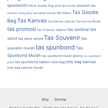
spunbond
souvenir tas
Pabrik Goodie Bag
print tas murah
Tas Goodie
tas blacu
tas bahan kanvas
souvenir ulang tahun
Tas Kanvas
Bag
Tas Kanvas Jakarta
Tas Kanvas Murah
tas promosi
tas
tas seminar
Tas Promosi Jakarta
Tas Souvenir
serut
tas
tas serut ransel
tas spunbond
Tas
souvenir murah
Spunbond Murah
tas spunbond murah jakarta
tas spunbond
tote bag kanvas
tas spunbond sablon
tote bag
polos
tote bag kanvas murah
Blog
Sitemap
Perdana Goodie Bag - Pembuatan Tas Kanvas, Tas Promosi,