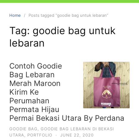
Home
Posts tagged “goodie bag untuk lebaran”
Tag:
goodie bag untuk
lebaran
Contoh Goodie
Bag Lebaran
Merah Maroon
Kirim Ke
Perumahan
Permata Hijau
Permai Bekasi Utara By Perdana
GOODIE BAG
,
GOODIE BAG LEBARAN DI BEKASI
UTARA
,
PORTFOLIO
·
JUNE 22, 2020