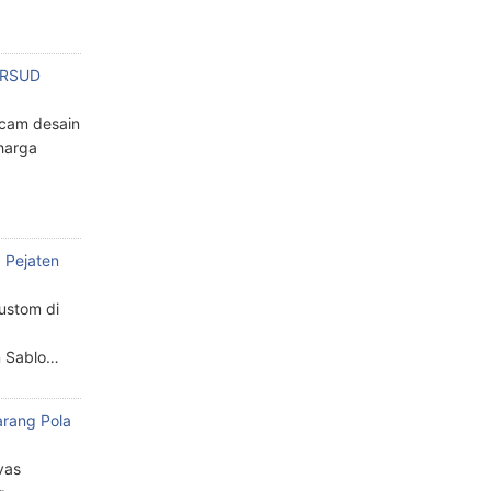
n RSUD
cam desain
harga
 Pejaten
custom di
n Sablo…
arang Pola
a
vas