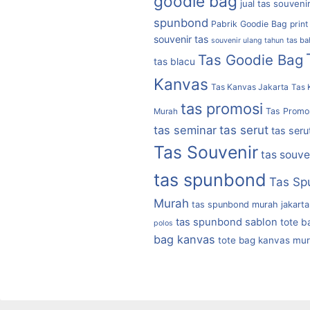
goodie bag
jual tas souveni
spunbond
Pabrik Goodie Bag
print
souvenir tas
tas b
souvenir ulang tahun
Tas Goodie Bag
tas blacu
Kanvas
Tas Kanvas Jakarta
Tas 
tas promosi
Tas Promo
Murah
tas serut
tas seminar
tas seru
Tas Souvenir
tas souve
tas spunbond
Tas Sp
Murah
tas spunbond murah jakarta
tas spunbond sablon
tote b
polos
bag kanvas
tote bag kanvas mu