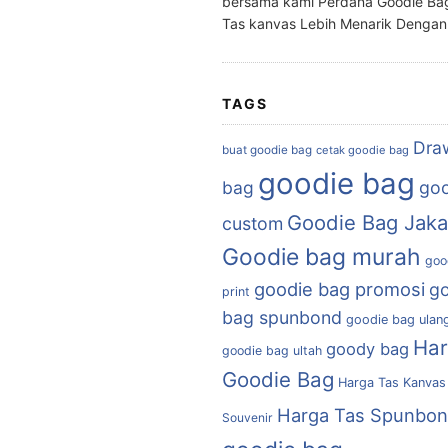
bersama kami Perdana Goodie Ba
Tas kanvas Lebih Menarik Denga
TAGS
Dra
buat goodie bag
cetak goodie bag
goodie bag
bag
goo
Goodie Bag Jaka
custom
Goodie bag murah
goo
goodie bag promosi
g
print
bag spunbond
goodie bag ulan
Ha
goody bag
goodie bag ultah
Goodie Bag
Harga Tas Kanvas
Harga Tas Spunbo
Souvenir