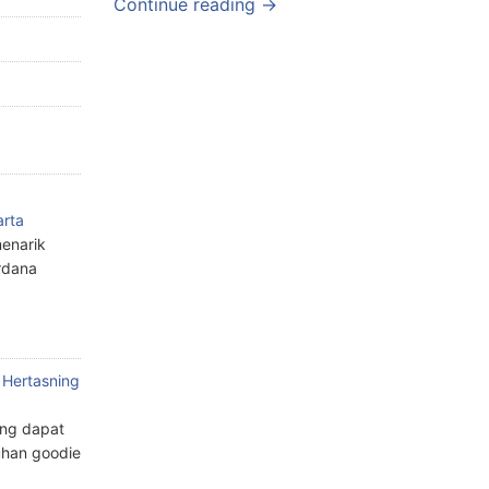
Continue reading →
arta
enarik
rdana
 Hertasning
ang dapat
han goodie