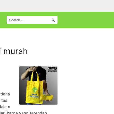
SEARCH
FOR:
i murah
erdana
 tas
dalam
dari harga yang terendah