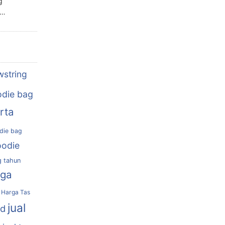
g
n…
wstring
die bag
rta
die bag
oodie
g tahun
rga
Harga Tas
jual
nd