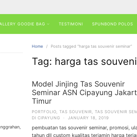
ALLERY GOODIE BAG
TESTIMONI
SPUNBOND POLOS
Home
Posts tagged “harga tas souvenir seminar”
Tag:
harga tas souveni
Model Jinjing Tas Souvenir
Seminar ASN Cipayung Jakar
Timur
PORTFOLIO
,
TAS SOUVENIR
,
TAS SOUVENIR SE
DI CIPAYUNG
·
JANUARY 18, 2019
anggrahan,
pembuatan tas souvenir seminar, promosi, ul
tahun dll custom kualitas terjamin harga ter