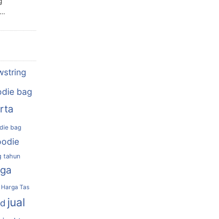
g
n…
wstring
die bag
rta
die bag
oodie
g tahun
rga
Harga Tas
jual
nd