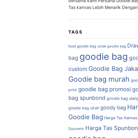
bersama kami Perdana Goodie Ba
Tas kanvas Lebih Menarik Denga
TAGS
Dra
buat goodie bag
cetak goodie bag
goodie bag
bag
goo
Goodie Bag Jaka
custom
Goodie bag murah
goo
goodie bag promosi
g
print
bag spunbond
goodie bag ulan
Ha
goody bag
goodie bag ultah
Goodie Bag
Harga Tas Kanvas
Harga Tas Spunbo
Souvenir