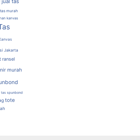
jual tas
r
 tas murah
ahan kanvas
Tas
Kanvas
si Jakarta
t ransel
nir murah
unbond
tas spunbond
tote
ag
rah