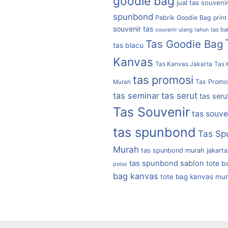
goodie bag
jual tas souveni
spunbond
Pabrik Goodie Bag
print
souvenir tas
tas b
souvenir ulang tahun
Tas Goodie Bag
tas blacu
Kanvas
Tas Kanvas Jakarta
Tas 
tas promosi
Tas Promo
Murah
tas serut
tas seminar
tas seru
Tas Souvenir
tas souve
tas spunbond
Tas Sp
Murah
tas spunbond murah jakarta
tas spunbond sablon
tote b
polos
bag kanvas
tote bag kanvas mu