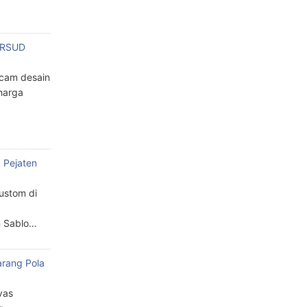
n RSUD
cam desain
harga
 Pejaten
custom di
n Sablo…
arang Pola
a
vas