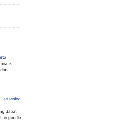
arta
enarik
rdana
 Hertasning
ang dapat
han goodie