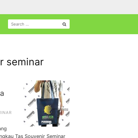
SEARCH
FOR:
r seminar
ta
MINAR
ang
jangkau Tas Souvenir Seminar