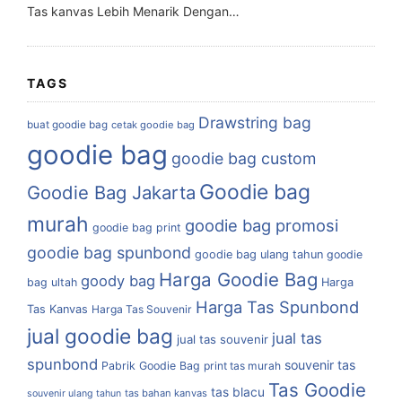
Tas kanvas Lebih Menarik Dengan…
TAGS
Drawstring bag
buat goodie bag
cetak goodie bag
goodie bag
goodie bag custom
Goodie bag
Goodie Bag Jakarta
murah
goodie bag promosi
goodie bag print
goodie bag spunbond
goodie bag ulang tahun
goodie
Harga Goodie Bag
goody bag
bag ultah
Harga
Harga Tas Spunbond
Tas Kanvas
Harga Tas Souvenir
jual goodie bag
jual tas
jual tas souvenir
spunbond
souvenir tas
Pabrik Goodie Bag
print tas murah
Tas Goodie
tas blacu
tas bahan kanvas
souvenir ulang tahun