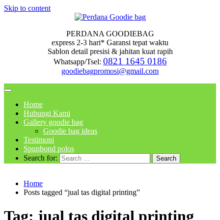
Skip to content
PERDANA GOODIEBAG
express 2-3 hari* Garansi tepat waktu
Sablon detail presisi & jahitan kuat rapih
0821 1645 0186
Whatsapp/Tsel:
goodiebagpromosi@gmail.com
Home
Hubungi Kami
Gallery goodie bag
Goodie bag ideas
Testimoni
Spunbond polos
Search for:
Home
Posts tagged “jual tas digital printing”
Tag:
jual tas digital printing