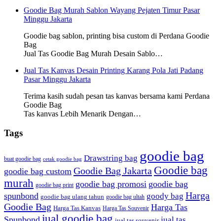
Goodie Bag Murah Sablon Wayang Pejaten Timur Pasar
Minggu Jakarta
Goodie bag sablon, printing bisa custom di Perdana Goodie
Bag
Jual Tas Goodie Bag Murah Desain Sablo…
Jual Tas Kanvas Desain Printing Karang Pola Jati Padang
Pasar Minggu Jakarta
Terima kasih sudah pesan tas kanvas bersama kami Perdana
Goodie Bag
Tas kanvas Lebih Menarik Dengan…
Tags
goodie bag
Drawstring bag
buat goodie bag
cetak goodie bag
Goodie bag
Goodie Bag Jakarta
goodie bag custom
murah
goodie bag promosi
goodie bag
goodie bag print
Harga
spunbond
goody bag
goodie bag ulang tahun
goodie bag ultah
Goodie Bag
Harga Tas
Harga Tas Kanvas
Harga Tas Souvenir
jual goodie bag
Spunbond
jual tas
jual tas souvenir