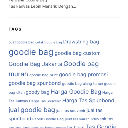
Tas kanvas Lebih Menarik Dengan…
TAGS
Drawstring bag
buat goodie bag
cetak goodie bag
goodie bag
goodie bag custom
Goodie bag
Goodie Bag Jakarta
murah
goodie bag promosi
goodie bag print
goodie bag spunbond
goodie bag ulang tahun
goodie
Harga Goodie Bag
goody bag
bag ultah
Harga
Harga Tas Spunbond
Tas Kanvas
Harga Tas Souvenir
jual goodie bag
jual tas
jual tas souvenir
spunbond
souvenir tas
Pabrik Goodie Bag
print tas murah
Tas Goodie
tas blacu
tas bahan kanvas
souvenir ulang tahun