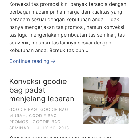
Konveksi tas promosi kini banyak tersedia dengan
berbagai macam pilihan harga dan kualitas yang
beragam sesuai dengan kebutuhan anda. Tidak
hanya mengerjakan tas promosi, namun konveksi
tas juga mengerjakan pembuatan tas seminar, tas
souvenir, maupun tas lainnya sesuai dengan
kebutuhan anda. Bentuk tas pun …
Continue reading →
Konveksi goodie
bag padat
menjelang lebaran
GOODIE BAG
,
GOODIE BAG
MURAH
,
GOODIE BAG
PROMOSI
,
GOODIE BAG
SEMINAR
·
JULY 26, 2013
Konveksi goodie bag perdana konveksi kami