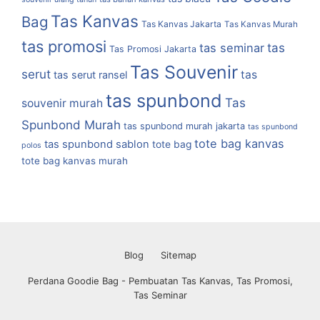
Tas Kanvas
Bag
Tas Kanvas Jakarta
Tas Kanvas Murah
tas promosi
tas
tas seminar
Tas Promosi Jakarta
Tas Souvenir
serut
tas
tas serut ransel
tas spunbond
Tas
souvenir murah
Spunbond Murah
tas spunbond murah jakarta
tas spunbond
tote bag kanvas
tas spunbond sablon
tote bag
polos
tote bag kanvas murah
Blog
Sitemap
Perdana Goodie Bag - Pembuatan Tas Kanvas, Tas Promosi,
Tas Seminar