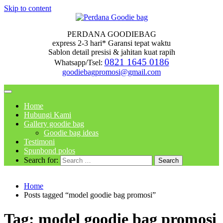
Skip to content
PERDANA GOODIEBAG
express 2-3 hari* Garansi tepat waktu
Sablon detail presisi & jahitan kuat rapih
0821 1645 0186
Whatsapp/Tsel:
goodiebagpromosi@gmail.com
Home
Hubungi Kami
Gallery goodie bag
Goodie bag ideas
Testimoni
Spunbond polos
Search for:
Home
Posts tagged “model goodie bag promosi”
Tag:
model goodie bag promosi