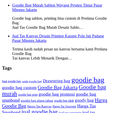
Goodie Bag Murah Sablon Wayang Pejaten Timur Pasar
Minggu Jakarta
Goodie bag sablon, printing bisa custom di Perdana Goodie
Bag
Jual Tas Goodie Bag Murah Desain Sablo…
Jual Tas Kanvas Desain Printing Karang Pola Jati Padang
Pasar Minggu Jakarta
Terima kasih sudah pesan tas kanvas bersama kami Perdana
Goodie Bag
Tas kanvas Lebih Menarik Dengan…
Tags
goodie bag
Drawstring bag
buat goodie bag
cetak goodie bag
Goodie bag
Goodie Bag Jakarta
goodie bag custom
murah
goodie bag promosi
goodie bag
goodie bag print
Harga
spunbond
goody bag
goodie bag ulang tahun
goodie bag ultah
Goodie Bag
Harga Tas
Harga Tas Kanvas
Harga Tas Souvenir
jual goodie bag
Spunbond
jual tas
jual tas souvenir