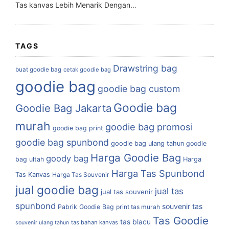
Tas kanvas Lebih Menarik Dengan…
TAGS
Drawstring bag
buat goodie bag
cetak goodie bag
goodie bag
goodie bag custom
Goodie bag
Goodie Bag Jakarta
murah
goodie bag promosi
goodie bag print
goodie bag spunbond
goodie bag ulang tahun
goodie
Harga Goodie Bag
goody bag
bag ultah
Harga
Harga Tas Spunbond
Tas Kanvas
Harga Tas Souvenir
jual goodie bag
jual tas
jual tas souvenir
spunbond
souvenir tas
Pabrik Goodie Bag
print tas murah
Tas Goodie
tas blacu
tas bahan kanvas
souvenir ulang tahun