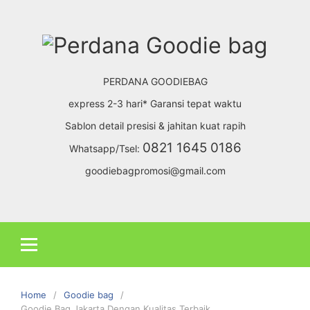
Skip
to
content
PERDANA GOODIEBAG
express 2-3 hari* Garansi tepat waktu
Sablon detail presisi & jahitan kuat rapih
0821 1645 0186
Whatsapp/Tsel:
goodiebagpromosi@gmail.com
Home
Goodie bag
Goodie Bag Jakarta Dengan Kualitas Terbaik