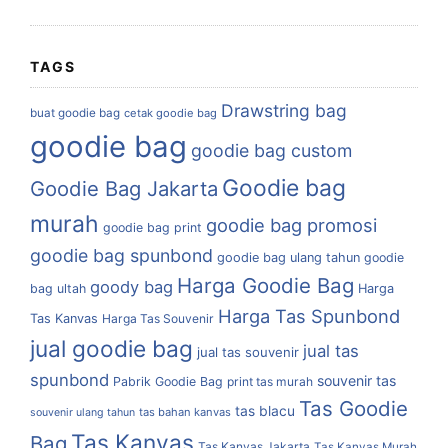
TAGS
Drawstring bag
buat goodie bag
cetak goodie bag
goodie bag
goodie bag custom
Goodie bag
Goodie Bag Jakarta
murah
goodie bag promosi
goodie bag print
goodie bag spunbond
goodie bag ulang tahun
goodie
Harga Goodie Bag
goody bag
bag ultah
Harga
Harga Tas Spunbond
Tas Kanvas
Harga Tas Souvenir
jual goodie bag
jual tas
jual tas souvenir
spunbond
souvenir tas
Pabrik Goodie Bag
print tas murah
Tas Goodie
tas blacu
tas bahan kanvas
souvenir ulang tahun
Tas Kanvas
Bag
Tas Kanvas Jakarta
Tas Kanvas Murah