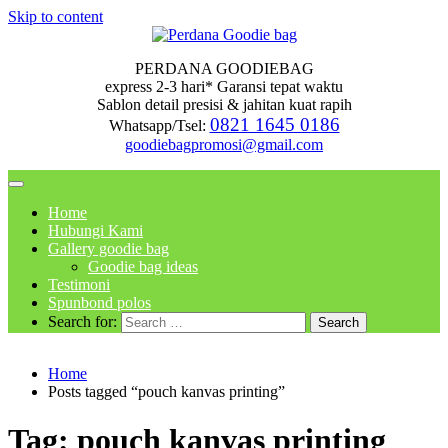
Skip to content
PERDANA GOODIEBAG
express 2-3 hari* Garansi tepat waktu
Sablon detail presisi & jahitan kuat rapih
0821 1645 0186
Whatsapp/Tsel:
goodiebagpromosi@gmail.com
Home
Hubungi Kami
Gallery goodie bag
Goodie bag ideas
Testimoni
Spunbond polos
Search for:
Home
Posts tagged “pouch kanvas printing”
Tag:
pouch kanvas printing