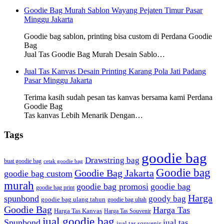
Goodie Bag Murah Sablon Wayang Pejaten Timur Pasar
Minggu Jakarta
Goodie bag sablon, printing bisa custom di Perdana Goodie
Bag
Jual Tas Goodie Bag Murah Desain Sablo…
Jual Tas Kanvas Desain Printing Karang Pola Jati Padang
Pasar Minggu Jakarta
Terima kasih sudah pesan tas kanvas bersama kami Perdana
Goodie Bag
Tas kanvas Lebih Menarik Dengan…
Tags
goodie bag
Drawstring bag
buat goodie bag
cetak goodie bag
Goodie bag
Goodie Bag Jakarta
goodie bag custom
murah
goodie bag promosi
goodie bag
goodie bag print
Harga
spunbond
goody bag
goodie bag ulang tahun
goodie bag ultah
Goodie Bag
Harga Tas
Harga Tas Kanvas
Harga Tas Souvenir
jual goodie bag
Spunbond
jual tas
jual tas souvenir