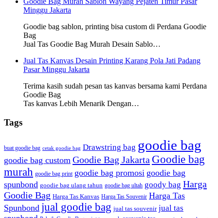
Goodie Bag Murah Sablon Wayang Pejaten Timur Pasar
Minggu Jakarta
Goodie bag sablon, printing bisa custom di Perdana Goodie
Bag
Jual Tas Goodie Bag Murah Desain Sablo…
Jual Tas Kanvas Desain Printing Karang Pola Jati Padang
Pasar Minggu Jakarta
Terima kasih sudah pesan tas kanvas bersama kami Perdana
Goodie Bag
Tas kanvas Lebih Menarik Dengan…
Tags
goodie bag
Drawstring bag
buat goodie bag
cetak goodie bag
Goodie bag
Goodie Bag Jakarta
goodie bag custom
murah
goodie bag promosi
goodie bag
goodie bag print
Harga
spunbond
goody bag
goodie bag ulang tahun
goodie bag ultah
Goodie Bag
Harga Tas
Harga Tas Kanvas
Harga Tas Souvenir
jual goodie bag
Spunbond
jual tas
jual tas souvenir