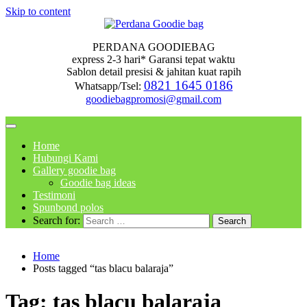
Skip to content
PERDANA GOODIEBAG
express 2-3 hari* Garansi tepat waktu
Sablon detail presisi & jahitan kuat rapih
0821 1645 0186
Whatsapp/Tsel:
goodiebagpromosi@gmail.com
Home
Hubungi Kami
Gallery goodie bag
Goodie bag ideas
Testimoni
Spunbond polos
Search for:
Home
Posts tagged “tas blacu balaraja”
Tag:
tas blacu balaraja