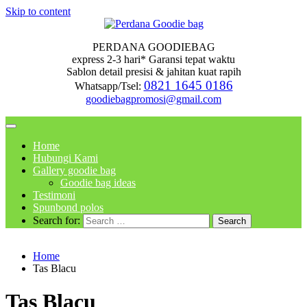
Skip to content
PERDANA GOODIEBAG
express 2-3 hari* Garansi tepat waktu
Sablon detail presisi & jahitan kuat rapih
0821 1645 0186
Whatsapp/Tsel:
goodiebagpromosi@gmail.com
Home
Hubungi Kami
Gallery goodie bag
Goodie bag ideas
Testimoni
Spunbond polos
Search for:
Home
Tas Blacu
Tas Blacu