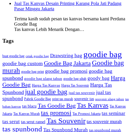
Jual Tas Kanvas Desain Printing Karang Pola Jati Padang
Pasar Minggu Jakarta
Terima kasih sudah pesan tas kanvas bersama kami Perdana
Goodie Bag
Tas kanvas Lebih Menarik Dengan…
Tags
goodie bag
Drawstring bag
buat goodie bag
cetak goodie bag
Goodie bag
Goodie Bag Jakarta
goodie bag custom
murah
goodie bag promosi
goodie bag
goodie bag print
Harga
spunbond
goody bag
goodie bag ulang tahun
goodie bag ultah
Goodie Bag
Harga Tas
Harga Tas Kanvas
Harga Tas Souvenir
jual goodie bag
Spunbond
jual tas
jual tas souvenir
spunbond
souvenir tas
Pabrik Goodie Bag
print tas murah
tas
souvenir ulang tahun
Tas Kanvas
Tas Goodie Bag
tas blacu
Tas Kanvas
bahan kanvas
tas promosi
tas seminar
Jakarta
Tas Promosi Jakarta
Tas Kanvas Murah
Tas Souvenir
tas serut
tas souvenir murah
tas serut ransel
tas spunbond
Tas Spunbond Murah
tas spunbond murah