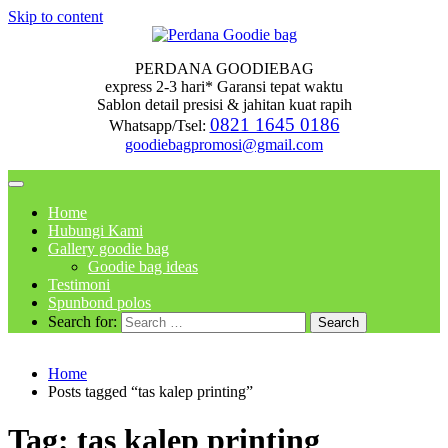
Skip to content
PERDANA GOODIEBAG
express 2-3 hari* Garansi tepat waktu
Sablon detail presisi & jahitan kuat rapih
0821 1645 0186
Whatsapp/Tsel:
goodiebagpromosi@gmail.com
Home
Hubungi Kami
Gallery goodie bag
Goodie bag ideas
Testimoni
Spunbond polos
Search for:
Home
Posts tagged “tas kalep printing”
Tag:
tas kalep printing