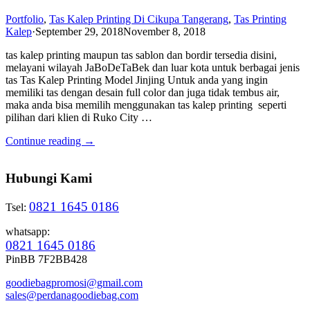
Portfolio
,
Tas Kalep Printing Di Cikupa Tangerang
,
Tas Printing
Kalep
·
September 29, 2018
November 8, 2018
tas kalep printing maupun tas sablon dan bordir tersedia disini,
melayani wilayah JaBoDeTaBek dan luar kota untuk berbagai jenis
tas Tas Kalep Printing Model Jinjing Untuk anda yang ingin
memiliki tas dengan desain full color dan juga tidak tembus air,
maka anda bisa memilih menggunakan tas kalep printing seperti
pilihan dari klien di Ruko City …
Continue reading →
Hubungi Kami
0821 1645 0186
Tsel:
whatsapp:
0821 1645 0186
PinBB 7F2BB428
goodiebagpromosi@gmail.com
sales@perdanagoodiebag.com