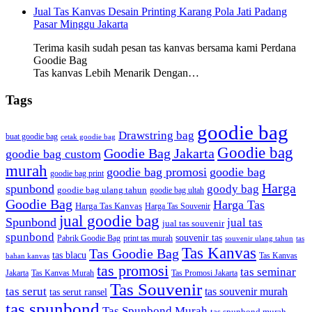
Jual Tas Kanvas Desain Printing Karang Pola Jati Padang
Pasar Minggu Jakarta
Terima kasih sudah pesan tas kanvas bersama kami Perdana
Goodie Bag
Tas kanvas Lebih Menarik Dengan…
Tags
goodie bag
Drawstring bag
buat goodie bag
cetak goodie bag
Goodie bag
Goodie Bag Jakarta
goodie bag custom
murah
goodie bag promosi
goodie bag
goodie bag print
Harga
spunbond
goody bag
goodie bag ulang tahun
goodie bag ultah
Goodie Bag
Harga Tas
Harga Tas Kanvas
Harga Tas Souvenir
jual goodie bag
Spunbond
jual tas
jual tas souvenir
spunbond
souvenir tas
Pabrik Goodie Bag
print tas murah
tas
souvenir ulang tahun
Tas Kanvas
Tas Goodie Bag
tas blacu
Tas Kanvas
bahan kanvas
tas promosi
tas seminar
Jakarta
Tas Promosi Jakarta
Tas Kanvas Murah
Tas Souvenir
tas serut
tas souvenir murah
tas serut ransel
tas spunbond
Tas Spunbond Murah
tas spunbond murah