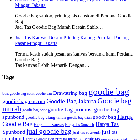
Minggu Jakarta
Goodie bag sablon, printing bisa custom di Perdana Goodie
Bag
Jual Tas Goodie Bag Murah Desain Sablo…
Jual Tas Kanvas Desain Printing Karang Pola Jati Padang
Pasar Minggu Jakarta
Terima kasih sudah pesan tas kanvas bersama kami Perdana
Goodie Bag
Tas kanvas Lebih Menarik Dengan…
Tags
goodie bag
Drawstring bag
buat goodie bag
cetak goodie bag
Goodie bag
Goodie Bag Jakarta
goodie bag custom
murah
goodie bag promosi
goodie bag
goodie bag print
Harga
spunbond
goody bag
goodie bag ulang tahun
goodie bag ultah
Goodie Bag
Harga Tas
Harga Tas Kanvas
Harga Tas Souvenir
jual goodie bag
Spunbond
jual tas
jual tas souvenir
spunbond
souvenir tas
Pabrik Goodie Bag
print tas murah
tas
souvenir ulang tahun