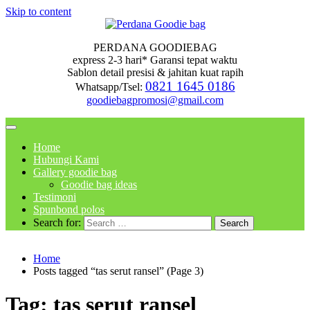
Skip to content
PERDANA GOODIEBAG
express 2-3 hari* Garansi tepat waktu
Sablon detail presisi & jahitan kuat rapih
0821 1645 0186
Whatsapp/Tsel:
goodiebagpromosi@gmail.com
Home
Hubungi Kami
Gallery goodie bag
Goodie bag ideas
Testimoni
Spunbond polos
Search for:
Home
Posts tagged “tas serut ransel” (Page 3)
Tag:
tas serut ransel