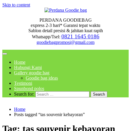
Skip to content
PERDANA GOODIEBAG
express 2-3 hari* Garansi tepat waktu
Sablon detail presisi & jahitan kuat rapih
0821 1645 0186
Whatsapp/Tsel:
goodiebagpromosi@gmail.com
Home
Hubungi Kami
Gallery goodie bag
Goodie bag ideas
Testimoni
Spunbond polos
Search for:
Home
Posts tagged “tas souvenir kebayoran”
Tag:
tas souvenir kebayoran