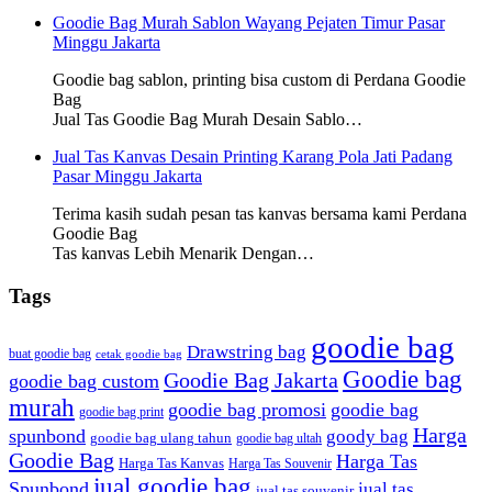
Goodie Bag Murah Sablon Wayang Pejaten Timur Pasar
Minggu Jakarta
Goodie bag sablon, printing bisa custom di Perdana Goodie
Bag
Jual Tas Goodie Bag Murah Desain Sablo…
Jual Tas Kanvas Desain Printing Karang Pola Jati Padang
Pasar Minggu Jakarta
Terima kasih sudah pesan tas kanvas bersama kami Perdana
Goodie Bag
Tas kanvas Lebih Menarik Dengan…
Tags
goodie bag
Drawstring bag
buat goodie bag
cetak goodie bag
Goodie bag
Goodie Bag Jakarta
goodie bag custom
murah
goodie bag promosi
goodie bag
goodie bag print
Harga
spunbond
goody bag
goodie bag ulang tahun
goodie bag ultah
Goodie Bag
Harga Tas
Harga Tas Kanvas
Harga Tas Souvenir
jual goodie bag
Spunbond
jual tas
jual tas souvenir