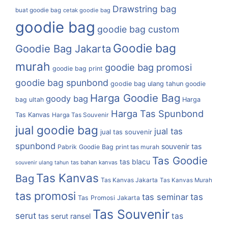
Drawstring bag
buat goodie bag
cetak goodie bag
goodie bag
goodie bag custom
Goodie bag
Goodie Bag Jakarta
murah
goodie bag promosi
goodie bag print
goodie bag spunbond
goodie bag ulang tahun
goodie
Harga Goodie Bag
goody bag
bag ultah
Harga
Harga Tas Spunbond
Tas Kanvas
Harga Tas Souvenir
jual goodie bag
jual tas
jual tas souvenir
spunbond
souvenir tas
Pabrik Goodie Bag
print tas murah
Tas Goodie
tas blacu
tas bahan kanvas
souvenir ulang tahun
Tas Kanvas
Bag
Tas Kanvas Jakarta
Tas Kanvas Murah
tas promosi
tas
tas seminar
Tas Promosi Jakarta
Tas Souvenir
serut
tas
tas serut ransel