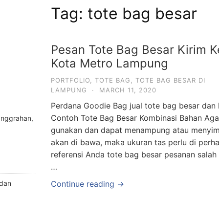
Tag:
tote bag besar
Pesan Tote Bag Besar Kirim K
Kota Metro Lampung
PORTFOLIO
,
TOTE BAG
,
TOTE BAG BESAR DI
LAMPUNG
·
MARCH 11, 2020
Perdana Goodie Bag jual tote bag besar dan 
Contoh Tote Bag Besar Kombinasi Bahan Agar
anggrahan,
gunakan dan dapat menampung atau menyim
akan di bawa, maka ukuran tas perlu di perh
referensi Anda tote bag besar pesanan salah 
…
 dan
Continue reading →