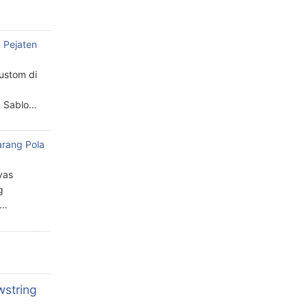
 Pejaten
custom di
n Sablo…
arang Pola
a
vas
g
n…
wstring