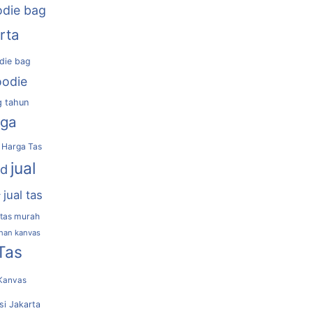
die bag
rta
die bag
oodie
g tahun
rga
Harga Tas
jual
nd
jual tas
r
 tas murah
ahan kanvas
Tas
Kanvas
si Jakarta