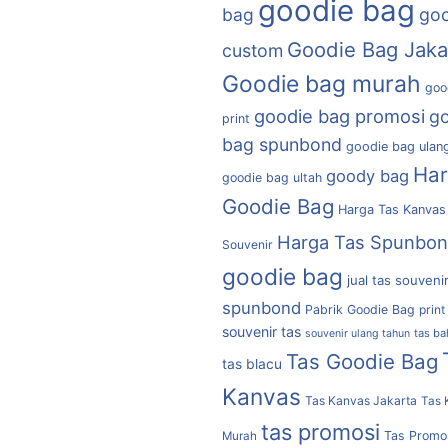
goodie bag
bag
goo
Goodie Bag Jaka
custom
Goodie bag murah
goo
goodie bag promosi
g
print
bag spunbond
goodie bag ulan
Ha
goody bag
goodie bag ultah
Goodie Bag
Harga Tas Kanvas
Harga Tas Spunbo
Souvenir
goodie bag
jual tas souveni
spunbond
Pabrik Goodie Bag
print
souvenir tas
tas b
souvenir ulang tahun
Tas Goodie Bag
tas blacu
Kanvas
Tas Kanvas Jakarta
Tas 
tas promosi
Tas Promo
Murah