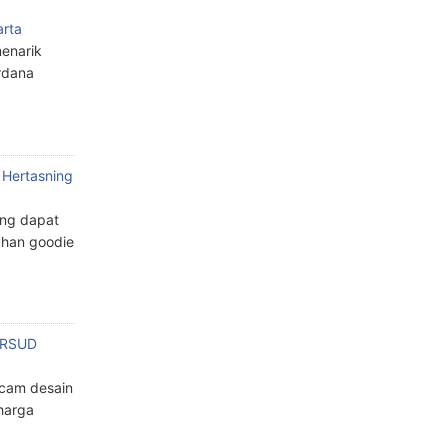
arta
enarik
rdana
 Hertasning
ang dapat
han goodie
n RSUD
cam desain
harga