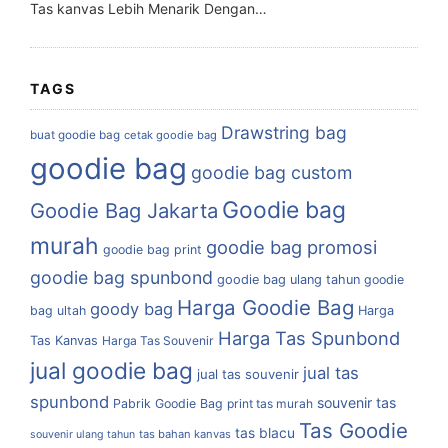
Tas kanvas Lebih Menarik Dengan…
TAGS
Drawstring bag
buat goodie bag
cetak goodie bag
goodie bag
goodie bag custom
Goodie bag
Goodie Bag Jakarta
murah
goodie bag promosi
goodie bag print
goodie bag spunbond
goodie bag ulang tahun
goodie
Harga Goodie Bag
goody bag
bag ultah
Harga
Harga Tas Spunbond
Tas Kanvas
Harga Tas Souvenir
jual goodie bag
jual tas
jual tas souvenir
spunbond
souvenir tas
Pabrik Goodie Bag
print tas murah
Tas Goodie
tas blacu
tas bahan kanvas
souvenir ulang tahun