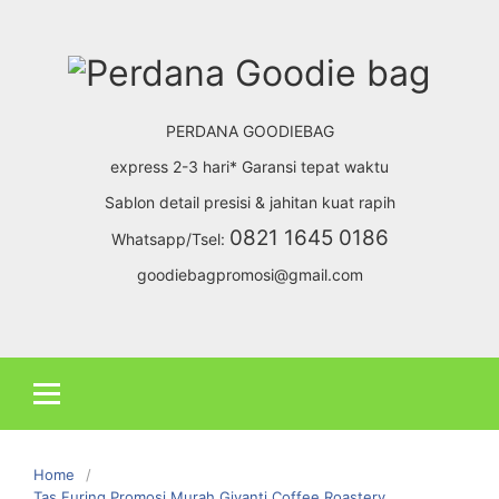
Skip
to
content
PERDANA GOODIEBAG
express 2-3 hari* Garansi tepat waktu
Sablon detail presisi & jahitan kuat rapih
0821 1645 0186
Whatsapp/Tsel:
goodiebagpromosi@gmail.com
Home
Tas Furing Promosi Murah Giyanti Coffee Roastery