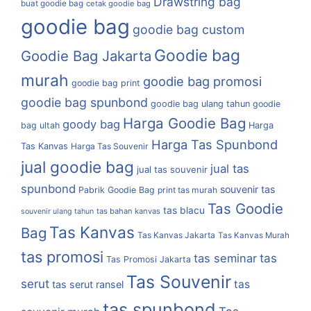
Drawstring bag
buat goodie bag
cetak goodie bag
goodie bag
goodie bag custom
Goodie bag
Goodie Bag Jakarta
murah
goodie bag promosi
goodie bag print
goodie bag spunbond
goodie bag ulang tahun
goodie
Harga Goodie Bag
goody bag
bag ultah
Harga
Harga Tas Spunbond
Tas Kanvas
Harga Tas Souvenir
jual goodie bag
jual tas
jual tas souvenir
spunbond
souvenir tas
Pabrik Goodie Bag
print tas murah
Tas Goodie
tas blacu
tas bahan kanvas
souvenir ulang tahun
Tas Kanvas
Bag
Tas Kanvas Jakarta
Tas Kanvas Murah
tas promosi
tas
tas seminar
Tas Promosi Jakarta
Tas Souvenir
serut
tas
tas serut ransel
tas spunbond