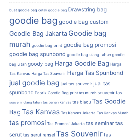
Drawstring bag
buat goodie bag
cetak goodie bag
goodie bag
goodie bag custom
Goodie bag
Goodie Bag Jakarta
murah
goodie bag promosi
goodie bag print
goodie bag spunbond
goodie bag ulang tahun
goodie
Harga Goodie Bag
goody bag
bag ultah
Harga
Harga Tas Spunbond
Tas Kanvas
Harga Tas Souvenir
jual goodie bag
jual tas
jual tas souvenir
spunbond
souvenir tas
Pabrik Goodie Bag
print tas murah
Tas Goodie
tas blacu
tas bahan kanvas
souvenir ulang tahun
Tas Kanvas
Bag
Tas Kanvas Jakarta
Tas Kanvas Murah
tas promosi
tas
tas seminar
Tas Promosi Jakarta
Tas Souvenir
serut
tas
tas serut ransel