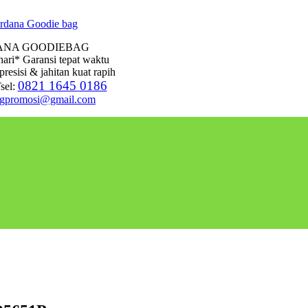
ANA GOODIEBAG
hari* Garansi tepat waktu
presisi & jahitan kuat rapih
0821 1645 0186
sel:
agpromosi@gmail.com