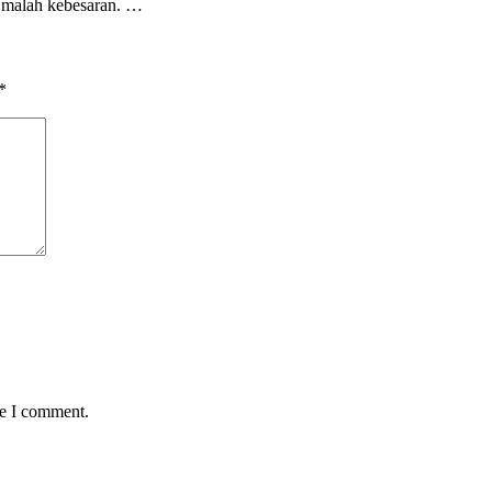
u malah kebesaran. …
*
me I comment.