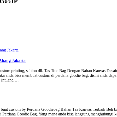
D5651P
 Abang Jakarta
 custom printing, sablon dll. Tas Tote Bag Dengan Bahan Kanvas Desain
aka anda bisa membuat custom di perdana goodie bag, disini anda dap
i Intiland …
sa buat custom by Perdana Goodiebag Bahan Tas Kanvas Terbaik Beli b
 di Perdana Goodie Bag. Yang mana anda bisa langsung menghubungi k