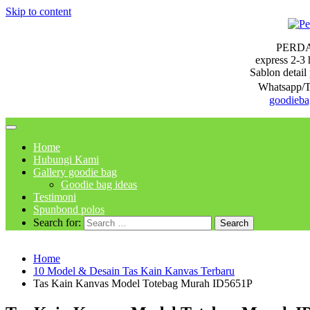
Skip to content
PERD
express 2-3 
Sablon detail 
Whatsapp/T
goodieb
Home
Hubungi Kami
Gallery goodie bag
Goodie bag ideas
Testimoni
Spunbond polos
Search for:
Home
10 Model & Desain Tas Kain Kanvas Terbaru
Tas Kain Kanvas Model Totebag Murah ID5651P