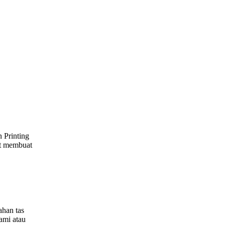
 Printing
at membuat
ahan tas
ami atau