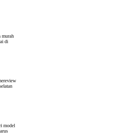
s murah
ai di
 mereview
selatan
ri model
arus