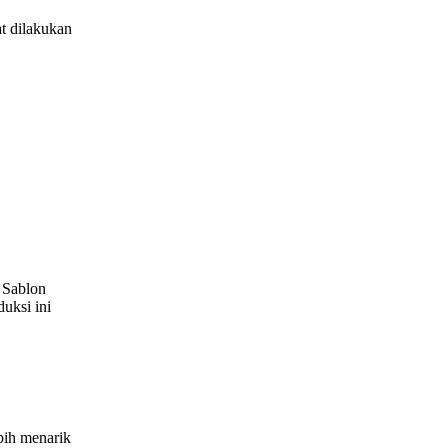
t dilakukan
 Sablon
uksi ini
bih menarik