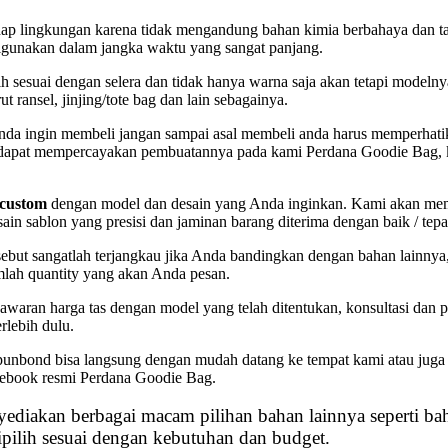
ap lingkungan karena tidak mengandung bahan kimia berbahaya dan ta
digunakan dalam jangka waktu yang sangat panjang.
ih sesuai dengan selera dan tidak hanya warna saja akan tetapi modeln
 ransel, jinjing/tote bag dan lain sebagainya.
anda ingin membeli jangan sampai asal membeli anda harus memperhati
nda dapat mempercayakan pembuatannya pada kami Perdana Goodie Bag, 
 custom
dengan model dan desain yang Anda inginkan. Kami akan me
esain sablon yang presisi dan jaminan barang diterima dengan baik / tep
sebut sangatlah terjangkau jika Anda bandingkan dengan bahan lainnya,
umlah quantity yang akan Anda pesan.
aran harga tas dengan model yang telah ditentukan, konsultasi dan 
erlebih dulu.
n spunbond bisa langsung dengan mudah datang ke tempat kami atau juga 
facebook resmi Perdana Goodie Bag.
ediakan berbagai macam pilihan bahan lainnya seperti ba
ipilih sesuai dengan kebutuhan dan budget.