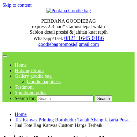
Skip to content
PERDANA GOODIEBAG
express 2-3 hari* Garansi tepat waktu
Sablon detail presisi & jahitan kuat rapih
0821 1645 0186
Whatsapp/Tsel:
goodiebagpromosi@gmail.com
Home
Hubungi Kami
Gallery goodie bag
Goodie bag ideas
Testimoni
Spunbond polos
Search for:
Home
Tas Kanvas Printing Borobudur Tanah Abang Jakarta Pusat
Jual Tote Bag Kanvas Custom Harga Terbaik