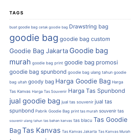
TAGS
Drawstring bag
buat goodie bag
cetak goodie bag
goodie bag
goodie bag custom
Goodie bag
Goodie Bag Jakarta
murah
goodie bag promosi
goodie bag print
goodie bag spunbond
goodie bag ulang tahun
goodie
Harga Goodie Bag
goody bag
bag ultah
Harga
Harga Tas Spunbond
Tas Kanvas
Harga Tas Souvenir
jual goodie bag
jual tas
jual tas souvenir
spunbond
souvenir tas
Pabrik Goodie Bag
print tas murah
Tas Goodie
tas blacu
tas bahan kanvas
souvenir ulang tahun
Tas Kanvas
Bag
Tas Kanvas Jakarta
Tas Kanvas Murah