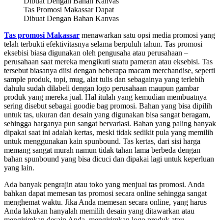
Tas Promosi Makassar Dapat
Dibuat Dengan Bahan Kanvas
Tas promosi Makassar
menawarkan satu opsi media promosi yang
telah terbukti efektivitasnya selama berpuluh tahun. Tas promosi
eksebisi biasa digunakan oleh pengusaha atau perusahaan –
perusahaan saat mereka mengikuti suatu pameran atau eksebisi. Tas
tersebut biasanya diisi dengan beberapa macam merchandise, seperti
sample produk, topi, mug, alat tulis dan sebagainya yang terlebih
dahulu sudah dilabeli dengan logo perusahaan maupun gambar
produk yang mereka jual. Hal itulah yang kemudian membuatnya
sering disebut sebagai goodie bag promosi. Bahan yang bisa dipilih
untuk tas, ukuran dan desain yang digunakan bisa sangat beragam,
sehingga harganya pun sangat bervariasi. Bahan yang paling banyak
dipakai saat ini adalah kertas, meski tidak sedikit pula yang memilih
untuk menggunakan kain spunbound. Tas kertas, dari sisi harga
memang sangat murah namun tidak tahan lama berbeda dengan
bahan spunbound yang bisa dicuci dan dipakai lagi untuk keperluan
yang lain.
Ada banyak pengrajin atau toko yang menjual tas promosi. Anda
bahkan dapat memesan tas promosi secara online sehingga sangat
menghemat waktu. Jika Anda memesan secara online, yang harus
Anda lakukan hanyalah memilih desain yang ditawarkan atau
mengirimkan desain Anda, mengirimkan logo produk atau