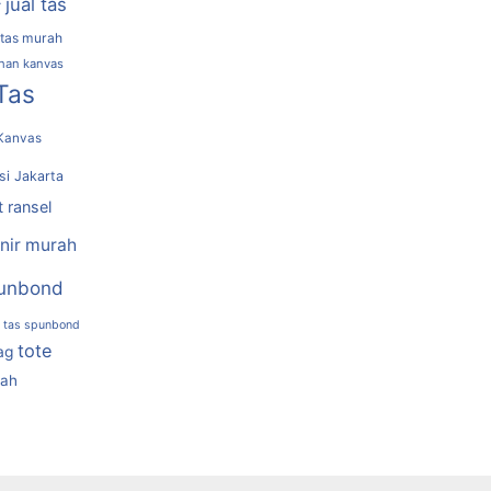
jual tas
r
 tas murah
ahan kanvas
Tas
Kanvas
si Jakarta
t ransel
nir murah
unbond
tas spunbond
tote
ag
rah