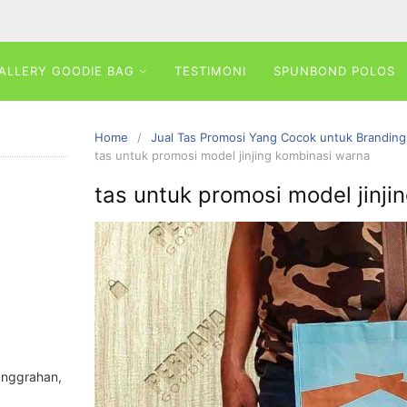
ALLERY GOODIE BAG
TESTIMONI
SPUNBOND POLOS
Home
Jual Tas Promosi Yang Cocok untuk Brandin
tas untuk promosi model jinjing kombinasi warna
tas untuk promosi model jinji
anggrahan,