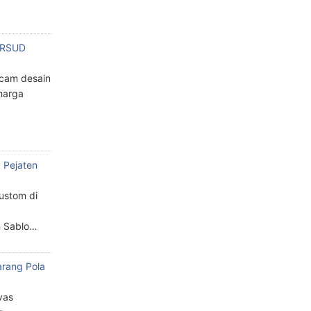
n RSUD
cam desain
harga
 Pejaten
custom di
n Sablo…
arang Pola
a
vas