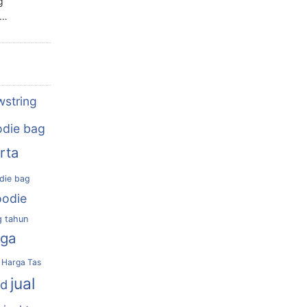
g
n…
wstring
die bag
rta
die bag
oodie
g tahun
rga
Harga Tas
jual
nd