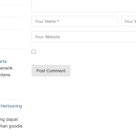
arta
enarik
rdana
 Hertasning
ang dapat
han goodie