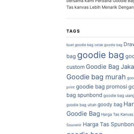
bersama kami Perdana Goodie Ba
Tas kanvas Lebih Menarik Denga
TAGS
Dra
buat goodie bag
cetak goodie bag
goodie bag
bag
goo
Goodie Bag Jaka
custom
Goodie bag murah
goo
goodie bag promosi
g
print
bag spunbond
goodie bag ulan
Ha
goody bag
goodie bag ultah
Goodie Bag
Harga Tas Kanvas
Harga Tas Spunbo
Souvenir