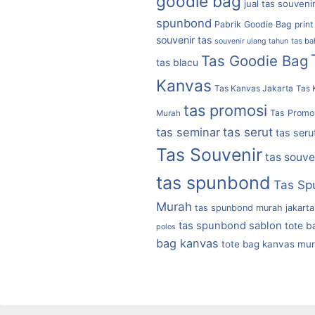
goodie bag
jual tas souveni
spunbond
Pabrik Goodie Bag
print
souvenir tas
tas b
souvenir ulang tahun
Tas Goodie Bag
tas blacu
Kanvas
Tas Kanvas Jakarta
Tas 
tas promosi
Tas Promo
Murah
tas serut
tas seminar
tas seru
Tas Souvenir
tas souve
tas spunbond
Tas Sp
Murah
tas spunbond murah jakarta
tas spunbond sablon
tote b
polos
bag kanvas
tote bag kanvas mu