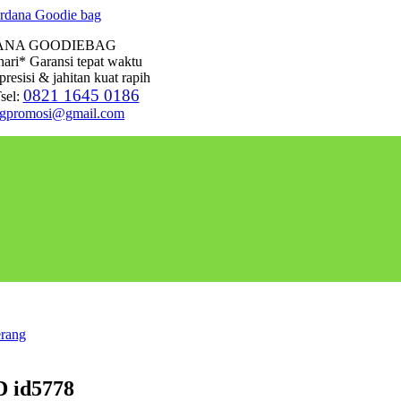
ANA GOODIEBAG
hari* Garansi tepat waktu
presisi & jahitan kuat rapih
0821 1645 0186
sel:
agpromosi@gmail.com
rang
D id5778