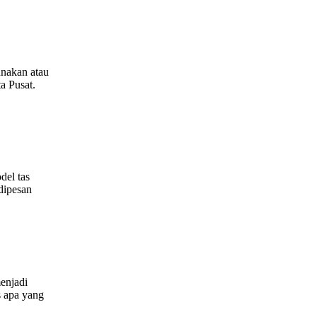
unakan atau
a Pusat.
del tas
dipesan
menjadi
s apa yang