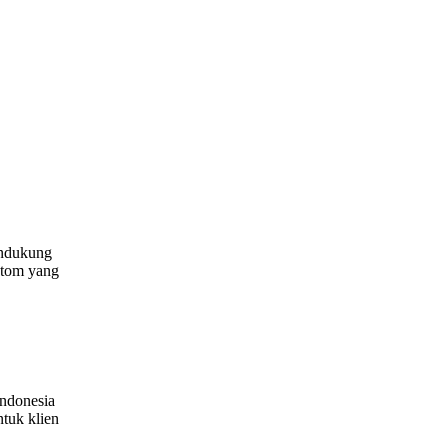
endukung
stom yang
Indonesia
tuk klien