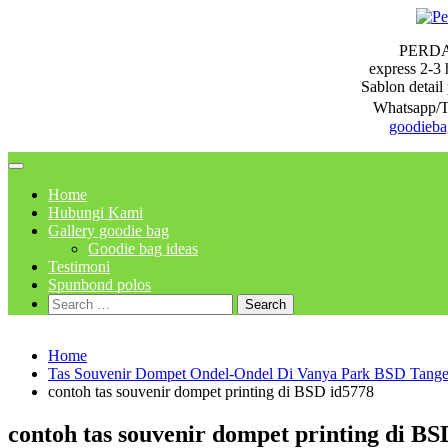
Skip
to
PERD
content
express 2-3 
Sablon detail 
Whatsapp/T
goodieb
Home
Hubungi Kami
Gallery goodie bag
Goodie bag ideas
Testimoni
Spunbond polos
Search
for:
Home
Tas Souvenir Dompet Ondel-Ondel Di Vanya Park BSD Tange
contoh tas souvenir dompet printing di BSD id5778
contoh tas souvenir dompet printing di BS