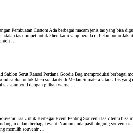
engan Pembuatan Custom Ada berbagai macam jenis tas yang bisa dig
ya adalah tas dompet untuk klien kami yang berada di Petamburan Jakart
contoh …
nd Sablon Serut Ransel Perdana Goodie Bag memproduksi berbagai mo
bond sablon untuk klien solidarity di Medan Sumatera Utara. Tas yang 
gai tas spunbond dengan pilihan warna …
 Souvenir Tas Untuk Berbagai Event Penting Souvenir tas ? tentu bisa 
undangan dalam berbagai event. Namun anda pasti bingung souvenir ta
gung memilih souvenir …