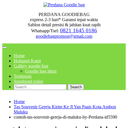
Skip
to
PERDANA GOODIEBAG
content
express 2-3 hari* Garansi tepat waktu
Sablon detail presisi & jahitan kuat rapih
0821 1645 0186
Whatsapp/Tsel:
goodiebagpromosi@gmail.com
Home
Hubungi Kami
Gallery goodie bag
Goodie bag ideas
Testimoni
Spunbond polos
Search
for:
Home
Tas Souvenir Gereja Kirim Ke Jl Yan Paais Kota Ambon
Maluku
contoh-tas-souvenir-gereja-di-maluku-by-Perdana-id5590