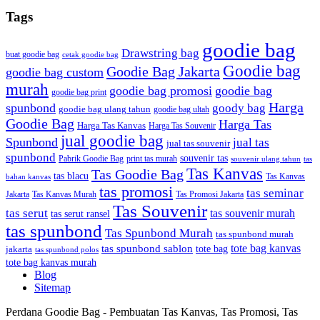
Tags
goodie bag
Drawstring bag
buat goodie bag
cetak goodie bag
Goodie bag
Goodie Bag Jakarta
goodie bag custom
murah
goodie bag promosi
goodie bag
goodie bag print
Harga
spunbond
goody bag
goodie bag ulang tahun
goodie bag ultah
Goodie Bag
Harga Tas
Harga Tas Kanvas
Harga Tas Souvenir
jual goodie bag
Spunbond
jual tas
jual tas souvenir
spunbond
souvenir tas
Pabrik Goodie Bag
print tas murah
tas
souvenir ulang tahun
Tas Kanvas
Tas Goodie Bag
tas blacu
Tas Kanvas
bahan kanvas
tas promosi
tas seminar
Jakarta
Tas Promosi Jakarta
Tas Kanvas Murah
Tas Souvenir
tas serut
tas souvenir murah
tas serut ransel
tas spunbond
Tas Spunbond Murah
tas spunbond murah
tote bag kanvas
tas spunbond sablon
tote bag
jakarta
tas spunbond polos
tote bag kanvas murah
Blog
Sitemap
Perdana Goodie Bag - Pembuatan Tas Kanvas, Tas Promosi, Tas