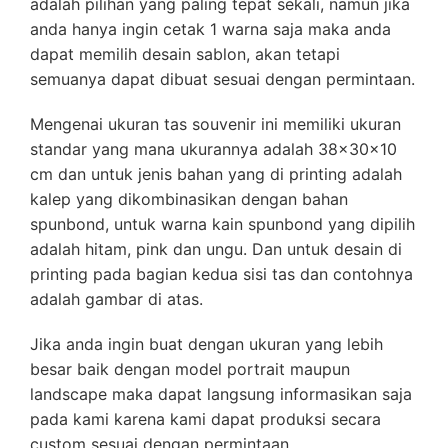
adalah pilihan yang paling tepat sekali, namun jika
anda hanya ingin cetak 1 warna saja maka anda
dapat memilih desain sablon, akan tetapi
semuanya dapat dibuat sesuai dengan permintaan.
Mengenai ukuran tas souvenir ini memiliki ukuran
standar yang mana ukurannya adalah 38x30x10
cm dan untuk jenis bahan yang di printing adalah
kalep yang dikombinasikan dengan bahan
spunbond, untuk warna kain spunbond yang dipilih
adalah hitam, pink dan ungu. Dan untuk desain di
printing pada bagian kedua sisi tas dan contohnya
adalah gambar di atas.
Jika anda ingin buat dengan ukuran yang lebih
besar baik dengan model portrait maupun
landscape maka dapat langsung informasikan saja
pada kami karena kami dapat produksi secara
custom sesuai dengan permintaan.