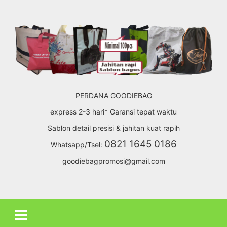
Skip
to
content
PERDANA GOODIEBAG
express 2-3 hari* Garansi tepat waktu
Sablon detail presisi & jahitan kuat rapih
0821 1645 0186
Whatsapp/Tsel:
goodiebagpromosi@gmail.com