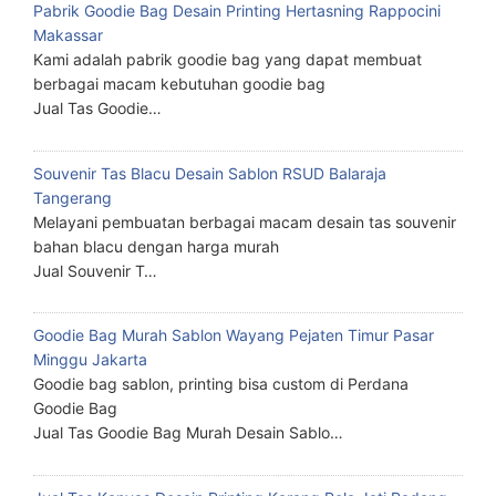
Pabrik Goodie Bag Desain Printing Hertasning Rappocini
Makassar
Kami adalah pabrik goodie bag yang dapat membuat
berbagai macam kebutuhan goodie bag
Jual Tas Goodie…
Souvenir Tas Blacu Desain Sablon RSUD Balaraja
Tangerang
Melayani pembuatan berbagai macam desain tas souvenir
bahan blacu dengan harga murah
Jual Souvenir T…
Goodie Bag Murah Sablon Wayang Pejaten Timur Pasar
Minggu Jakarta
Goodie bag sablon, printing bisa custom di Perdana
Goodie Bag
Jual Tas Goodie Bag Murah Desain Sablo…