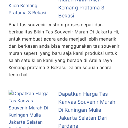
Kemang Pratama 3
Bekasi
Buat tas souvenir custom proses cepat dan
berkualitas Bikin Tas Souvenir Murah Di Jakarta Hi,
untuk membuat acara anda menjadi lebih menarik
dan berkesan anda bisa menggunakan tas souvenir
murah seperti yang baru saja kami produksi untuk
salah satu klien kami yang berada di Aralia raya
Kemang pratama 3 Bekasi. Dalam sebuah acara
tentu hal …
Dapatkan Harga Tas
Kanvas Souvenir Murah
Di Kuningan Mulia
Jakarta Selatan Dari
Perdana