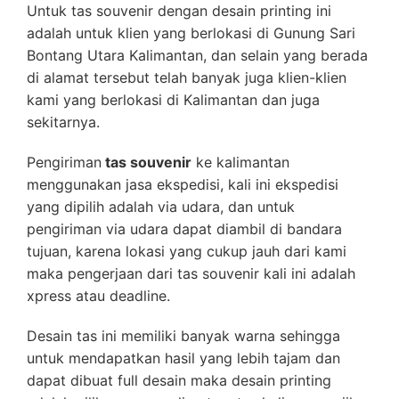
Untuk tas souvenir dengan desain printing ini
adalah untuk klien yang berlokasi di Gunung Sari
Bontang Utara Kalimantan, dan selain yang berada
di alamat tersebut telah banyak juga klien-klien
kami yang berlokasi di Kalimantan dan juga
sekitarnya.
Pengiriman
tas souvenir
ke kalimantan
menggunakan jasa ekspedisi, kali ini ekspedisi
yang dipilih adalah via udara, dan untuk
pengiriman via udara dapat diambil di bandara
tujuan, karena lokasi yang cukup jauh dari kami
maka pengerjaan dari tas souvenir kali ini adalah
xpress atau deadline.
Desain tas ini memiliki banyak warna sehingga
untuk mendapatkan hasil yang lebih tajam dan
dapat dibuat full desain maka desain printing