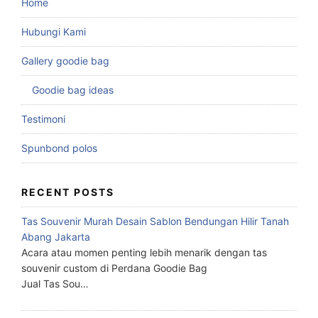
Home
Hubungi Kami
Gallery goodie bag
Goodie bag ideas
Testimoni
Spunbond polos
RECENT POSTS
Tas Souvenir Murah Desain Sablon Bendungan Hilir Tanah
Abang Jakarta
Acara atau momen penting lebih menarik dengan tas
souvenir custom di Perdana Goodie Bag
Jual Tas Sou…