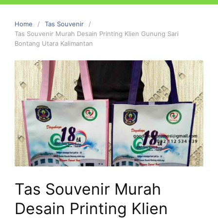
Home
Tas Souvenir
Tas Souvenir Murah Desain Printing Klien Gunung Sari
Bontang Utara Kalimantan
Tas Souvenir Murah
Desain Printing Klien