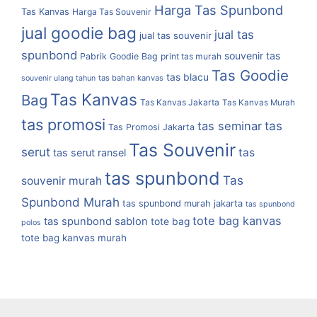
Harga Tas Spunbond
Tas Kanvas
Harga Tas Souvenir
jual goodie bag
jual tas
jual tas souvenir
spunbond
souvenir tas
Pabrik Goodie Bag
print tas murah
Tas Goodie
tas blacu
tas bahan kanvas
souvenir ulang tahun
Tas Kanvas
Bag
Tas Kanvas Jakarta
Tas Kanvas Murah
tas promosi
tas
tas seminar
Tas Promosi Jakarta
Tas Souvenir
serut
tas
tas serut ransel
tas spunbond
Tas
souvenir murah
Spunbond Murah
tas spunbond murah jakarta
tas spunbond
tote bag kanvas
tas spunbond sablon
tote bag
polos
tote bag kanvas murah