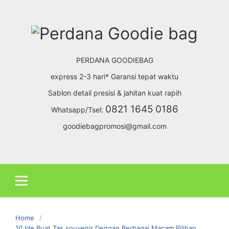
Skip
to
content
PERDANA GOODIEBAG
express 2-3 hari* Garansi tepat waktu
Sablon detail presisi & jahitan kuat rapih
0821 1645 0186
Whatsapp/Tsel:
goodiebagpromosi@gmail.com
Home
10 Ide Buat Tas souvenir Dengan Berbagai Macam Pilihan