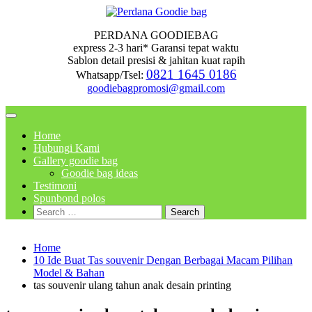
Skip
to
PERDANA GOODIEBAG
content
express 2-3 hari* Garansi tepat waktu
Sablon detail presisi & jahitan kuat rapih
0821 1645 0186
Whatsapp/Tsel:
goodiebagpromosi@gmail.com
Home
Hubungi Kami
Gallery goodie bag
Goodie bag ideas
Testimoni
Spunbond polos
Search
for:
Home
10 Ide Buat Tas souvenir Dengan Berbagai Macam Pilihan
Model & Bahan
tas souvenir ulang tahun anak desain printing