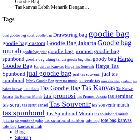
Goodie Bag
Tas kanvas Lebih Menarik Dengan…
Tags
goodie bag
Drawstring bag
buat goodie bag
cetak goodie bag
Goodie bag
Goodie Bag Jakarta
goodie bag custom
murah
goodie bag promosi
goodie bag
goodie bag print
Harga
spunbond
goody bag
goodie bag ulang tahun
goodie bag ultah
Goodie Bag
Harga Tas
Harga Tas Kanvas
Harga Tas Souvenir
jual goodie bag
Spunbond
jual tas
jual tas souvenir
spunbond
souvenir tas
Pabrik Goodie Bag
print tas murah
tas
souvenir ulang tahun
Tas Kanvas
Tas Goodie Bag
tas blacu
Tas Kanvas
bahan kanvas
tas promosi
tas seminar
Jakarta
Tas Promosi Jakarta
Tas Kanvas Murah
Tas Souvenir
tas serut
tas souvenir murah
tas serut ransel
tas spunbond
Tas Spunbond Murah
tas spunbond murah
tote bag kanvas
tas spunbond sablon
tote bag
jakarta
tas spunbond polos
tote bag kanvas murah
Blog
Sitemap