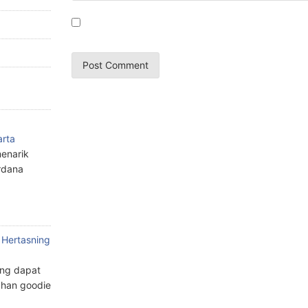
arta
enarik
rdana
 Hertasning
ang dapat
han goodie