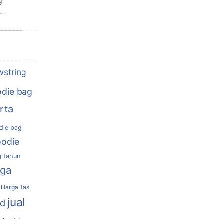
g
n…
wstring
die bag
rta
die bag
oodie
g tahun
rga
Harga Tas
jual
nd