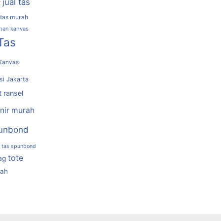
jual tas
r
 tas murah
ahan kanvas
Tas
Kanvas
si Jakarta
t ransel
nir murah
unbond
tas spunbond
tote
ag
rah