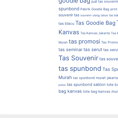
goodie bag
jual tas souveni
spunbond
Pabrik Goodie Bag
print
souvenir tas
tas b
souvenir ulang tahun
Tas Goodie Bag
tas blacu
Kanvas
Tas Kanvas Jakarta
Tas 
tas promosi
Tas Promo
Murah
tas serut
tas seminar
tas seru
Tas Souvenir
tas souve
tas spunbond
Tas Sp
Murah
tas spunbond murah jakarta
tas spunbond sablon
tote b
polos
bag kanvas
tote bag kanvas mu