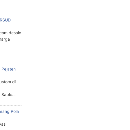
n RSUD
cam desain
harga
 Pejaten
custom di
n Sablo…
arang Pola
a
vas