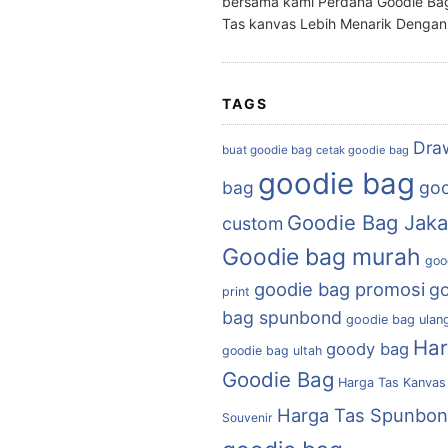
bersama kami Perdana Goodie Ba
Tas kanvas Lebih Menarik Denga
TAGS
Dra
buat goodie bag
cetak goodie bag
goodie bag
bag
goo
Goodie Bag Jaka
custom
Goodie bag murah
goo
goodie bag promosi
g
print
bag spunbond
goodie bag ulan
Ha
goody bag
goodie bag ultah
Goodie Bag
Harga Tas Kanvas
Harga Tas Spunbo
Souvenir