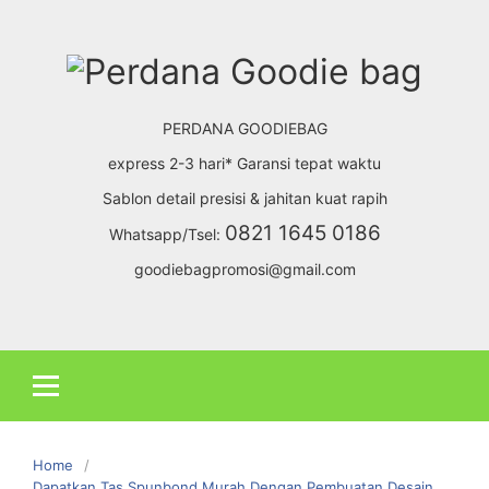
Skip
to
content
PERDANA GOODIEBAG
express 2-3 hari* Garansi tepat waktu
Sablon detail presisi & jahitan kuat rapih
0821 1645 0186
Whatsapp/Tsel:
goodiebagpromosi@gmail.com
Home
Dapatkan Tas Spunbond Murah Dengan Pembuatan Desain