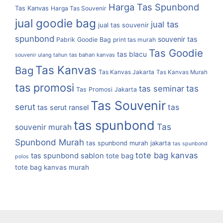
Harga Tas Spunbond
Tas Kanvas
Harga Tas Souvenir
jual goodie bag
jual tas
jual tas souvenir
spunbond
souvenir tas
Pabrik Goodie Bag
print tas murah
Tas Goodie
tas blacu
tas bahan kanvas
souvenir ulang tahun
Tas Kanvas
Bag
Tas Kanvas Jakarta
Tas Kanvas Murah
tas promosi
tas
tas seminar
Tas Promosi Jakarta
Tas Souvenir
serut
tas
tas serut ransel
tas spunbond
Tas
souvenir murah
Spunbond Murah
tas spunbond murah jakarta
tas spunbond
tote bag kanvas
tas spunbond sablon
tote bag
polos
tote bag kanvas murah