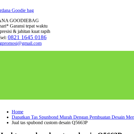
ANA GOODIEBAG
hari* Garansi tepat waktu
presisi & jahitan kuat rapih
0821 1645 0186
sel:
agpromosi@gmail.com
Home
Dapatkan Tas Spunbond Murah Dengan Pembuatan Desain Men
Jual tas spubond custom desain Q5663P