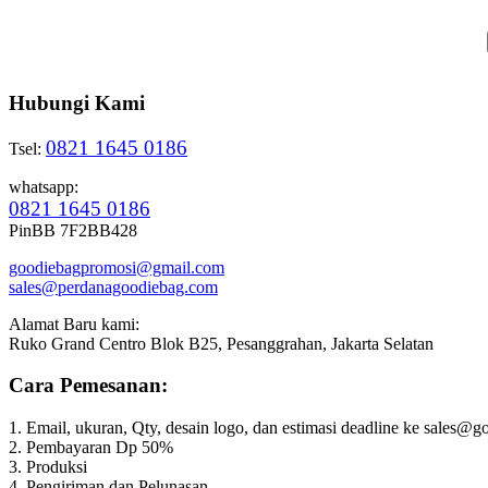
Hubungi Kami
0821 1645 0186
Tsel:
whatsapp:
0821 1645 0186
PinBB 7F2BB428
goodiebagpromosi@gmail.com
sales@perdanagoodiebag.com
Alamat Baru kami:
Ruko Grand Centro Blok B25, Pesanggrahan, Jakarta Selatan
Cara Pemesanan:
1. Email, ukuran, Qty, desain logo, dan estimasi deadline ke sales
2. Pembayaran Dp 50%
3. Produksi
4. Pengiriman dan Pelunasan