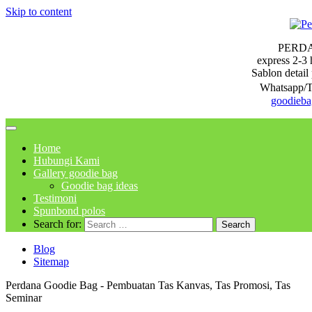
Skip to content
PERD
express 2-3 
Sablon detail 
Whatsapp/T
goodieb
Home
Hubungi Kami
Gallery goodie bag
Goodie bag ideas
Testimoni
Spunbond polos
Search for:
Blog
Sitemap
Perdana Goodie Bag - Pembuatan Tas Kanvas, Tas Promosi, Tas
Seminar