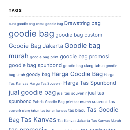
TAGS
Drawstring bag
buat goodie bag
cetak goodie bag
goodie bag
goodie bag custom
Goodie bag
Goodie Bag Jakarta
murah
goodie bag promosi
goodie bag print
goodie bag spunbond
goodie bag ulang tahun
goodie
Harga Goodie Bag
goody bag
bag ultah
Harga
Harga Tas Spunbond
Tas Kanvas
Harga Tas Souvenir
jual goodie bag
jual tas
jual tas souvenir
spunbond
souvenir tas
Pabrik Goodie Bag
print tas murah
Tas Goodie
tas blacu
tas bahan kanvas
souvenir ulang tahun
Tas Kanvas
Bag
Tas Kanvas Jakarta
Tas Kanvas Murah
tas promosi