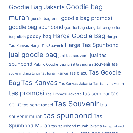
Goodie bag
Goodie Bag Jakarta
murah
goodie bag promosi
goodie bag print
goodie bag spunbond
goodie bag ulang tahun
goodie
Harga Goodie Bag
goody bag
bag ultah
Harga
Harga Tas Spunbond
Tas Kanvas
Harga Tas Souvenir
jual goodie bag
jual tas
jual tas souvenir
spunbond
souvenir tas
Pabrik Goodie Bag
print tas murah
Tas Goodie
tas blacu
tas bahan kanvas
souvenir ulang tahun
Tas Kanvas
Bag
Tas Kanvas Jakarta
Tas Kanvas Murah
tas promosi
tas
tas seminar
Tas Promosi Jakarta
Tas Souvenir
serut
tas
tas serut ransel
tas spunbond
Tas
souvenir murah
Spunbond Murah
tas spunbond murah jakarta
tas spunbond