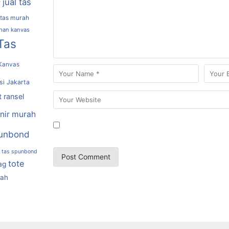
jual tas
r
 tas murah
ahan kanvas
Tas
Kanvas
si Jakarta
t ransel
nir murah
unbond
tas spunbond
tote
ag
rah