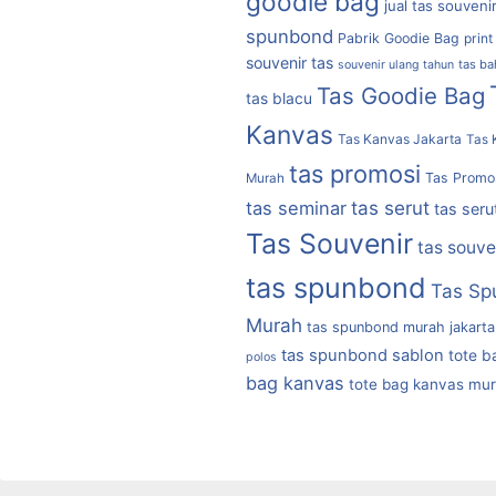
goodie bag
jual tas souveni
spunbond
Pabrik Goodie Bag
print
souvenir tas
tas b
souvenir ulang tahun
Tas Goodie Bag
tas blacu
Kanvas
Tas Kanvas Jakarta
Tas 
tas promosi
Tas Promo
Murah
tas serut
tas seminar
tas seru
Tas Souvenir
tas souve
tas spunbond
Tas Sp
Murah
tas spunbond murah jakarta
tas spunbond sablon
tote b
polos
bag kanvas
tote bag kanvas mu