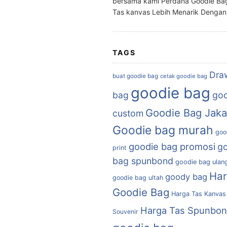
bersama kami Perdana Goodie Ba
Tas kanvas Lebih Menarik Denga
TAGS
Dra
buat goodie bag
cetak goodie bag
goodie bag
bag
goo
Goodie Bag Jaka
custom
Goodie bag murah
goo
goodie bag promosi
g
print
bag spunbond
goodie bag ulan
Ha
goody bag
goodie bag ultah
Goodie Bag
Harga Tas Kanvas
Harga Tas Spunbo
Souvenir