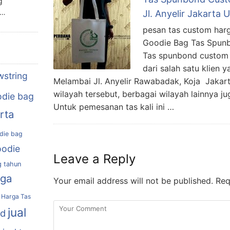
g
n…
Jl. Anyelir Jakarta 
pesan tas custom har
Goodie Bag Tas Spun
Tas spunbond custom b
dari salah satu klien 
wstring
Melambai Jl. Anyelir Rawabadak, Koja Jakart
wilayah tersebut, berbagai wilayah lainnya ju
die bag
Untuk pemesanan tas kali ini …
rta
die bag
oodie
Leave a Reply
g tahun
rga
Your email address will not be published.
Requ
Harga Tas
jual
nd