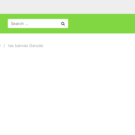
SEARCH
FOR:
5
tas kanvas Garuda