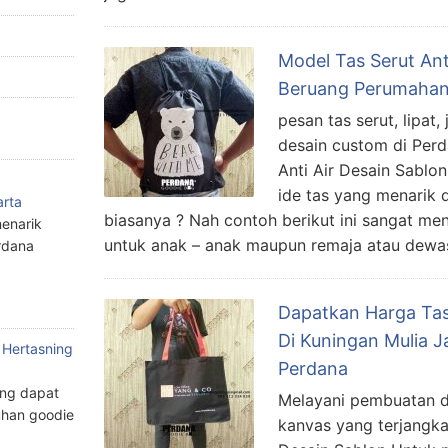
Model Tas Serut Ant
Beruang Perumahan
pesan tas serut, lipat,
desain custom di Per
Anti Air Desain Sablo
ide tas yang menarik 
arta
biasanya ? Nah contoh berikut ini sangat men
enarik
untuk anak – anak maupun remaja atau dewas
rdana
Dapatkan Harga Ta
Di Kuningan Mulia J
 Hertasning
Perdana
ang dapat
Melayani pembuatan d
han goodie
kanvas yang terjangk