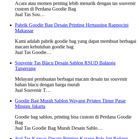
Acara atau momen penting lebih menarik dengan tas souvenir
custom di Perdana Goodie Bag
Jual Tas Sou…
Pabrik Goodie Bag Desain Printing Hertasning Rappocini
Makassar
Kami adalah pabrik goodie bag yang dapat membuat berbagai
macam kebutuhan goodie bag
Jual Tas Goodie…
Souvenir Tas Blacu Desain Sablon RSUD Balaraja
Tangerang
Melayani pembuatan berbagai macam desain tas souvenir
bahan blacu dengan harga murah
Jual Souvenir T…
Goodie Bag Murah Sablon Wayang Pejaten Timur Pasar
Minggu Jakarta
Goodie bag sablon, printing bisa custom di Perdana Goodie
Bag
Jual Tas Goodie Bag Murah Desain Sablo…
Jual Tas Kanvas Desain Printing Karang Pola Jati Padang