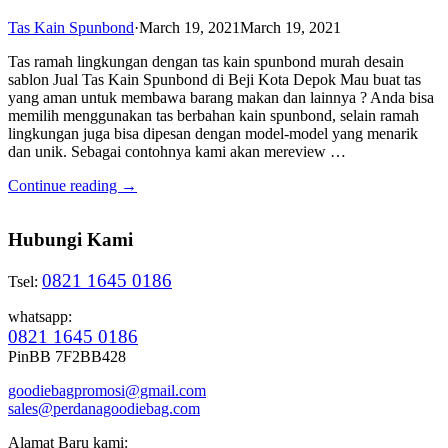
Tas Kain Spunbond
·
March 19, 2021
March 19, 2021
Tas ramah lingkungan dengan tas kain spunbond murah desain
sablon Jual Tas Kain Spunbond di Beji Kota Depok Mau buat tas
yang aman untuk membawa barang makan dan lainnya ? Anda bisa
memilih menggunakan tas berbahan kain spunbond, selain ramah
lingkungan juga bisa dipesan dengan model-model yang menarik
dan unik. Sebagai contohnya kami akan mereview …
Continue reading →
Hubungi Kami
0821 1645 0186
Tsel:
whatsapp:
0821 1645 0186
PinBB 7F2BB428
goodiebagpromosi@gmail.com
sales@perdanagoodiebag.com
Alamat Baru kami: