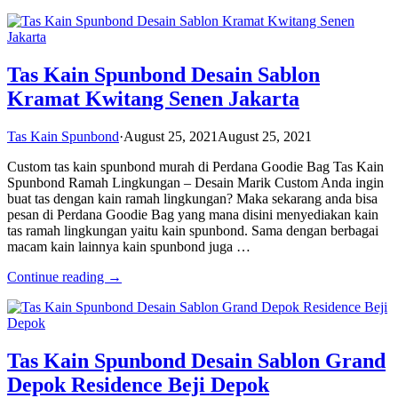
Tas Kain Spunbond Desain Sablon
Kramat Kwitang Senen Jakarta
Tas Kain Spunbond
·
August 25, 2021
August 25, 2021
Custom tas kain spunbond murah di Perdana Goodie Bag Tas Kain
Spunbond Ramah Lingkungan – Desain Marik Custom Anda ingin
buat tas dengan kain ramah lingkungan? Maka sekarang anda bisa
pesan di Perdana Goodie Bag yang mana disini menyediakan kain
tas ramah lingkungan yaitu kain spunbond. Sama dengan berbagai
macam kain lainnya kain spunbond juga …
Continue reading →
Tas Kain Spunbond Desain Sablon Grand
Depok Residence Beji Depok